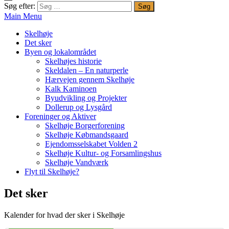
Søg efter:
Main Menu
Skelhøje
Det sker
Byen og lokalområdet
Skelhøjes historie
Skeldalen – En naturperle
Hærvejen gennem Skelhøje
Kalk Kaminoen
Byudvikling og Projekter
Dollerup og Lysgård
Foreninger og Aktiver
Skelhøje Borgerforening
Skelhøje Købmandsgaard
Ejendomsselskabet Volden 2
Skelhøje Kultur- og Forsamlingshus
Skelhøje Vandværk
Flyt til Skelhøje?
Det sker
Kalender for hvad der sker i Skelhøje