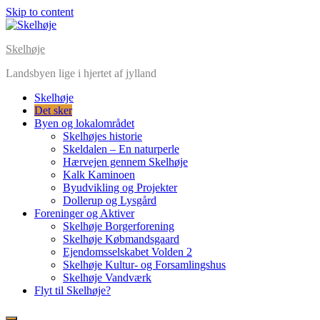
Skip to content
Skelhøje
Landsbyen lige i hjertet af jylland
Skelhøje
Det sker
Byen og lokalområdet
Skelhøjes historie
Skeldalen – En naturperle
Hærvejen gennem Skelhøje
Kalk Kaminoen
Byudvikling og Projekter
Dollerup og Lysgård
Foreninger og Aktiver
Skelhøje Borgerforening
Skelhøje Købmandsgaard
Ejendomsselskabet Volden 2
Skelhøje Kultur- og Forsamlingshus
Skelhøje Vandværk
Flyt til Skelhøje?