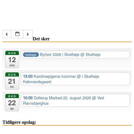
Det sker
AUG
Byfest 2026 i Skelhøje
@ Skelhøje
heldags
12
ons
AUG
15:00
Karolinepigerne kommer
@ i Skelhøje
21
Købmandsgaard
fre
AUG
10:00
Dollerup Marked 22. august 2026
@ Ved
22
Ravnsbjerghus
lør
Tidligere opslag: