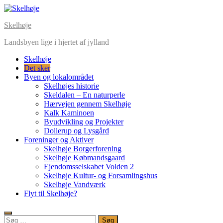
Skip
to
Skelhøje
content
Landsbyen lige i hjertet af jylland
Skelhøje
Det sker
Byen og lokalområdet
Skelhøjes historie
Skeldalen – En naturperle
Hærvejen gennem Skelhøje
Kalk Kaminoen
Byudvikling og Projekter
Dollerup og Lysgård
Foreninger og Aktiver
Skelhøje Borgerforening
Skelhøje Købmandsgaard
Ejendomsselskabet Volden 2
Skelhøje Kultur- og Forsamlingshus
Skelhøje Vandværk
Flyt til Skelhøje?
Søg