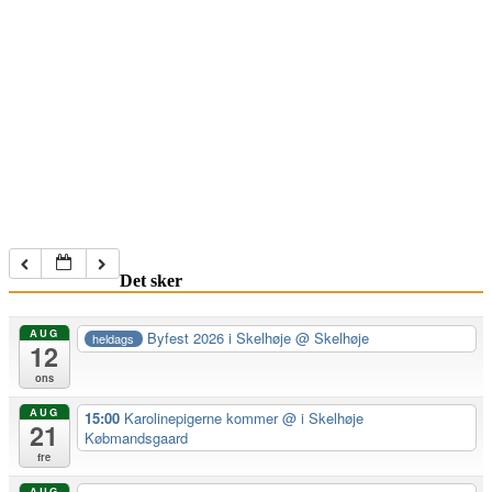
Det sker
AUG
Byfest 2026 i Skelhøje
@ Skelhøje
heldags
12
ons
AUG
15:00
Karolinepigerne kommer
@ i Skelhøje
21
Købmandsgaard
fre
AUG