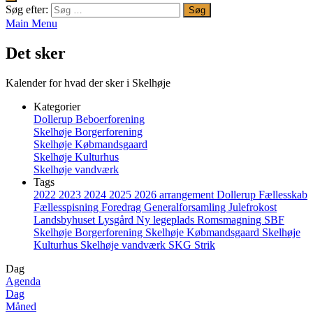
Søg efter:
Main Menu
Det sker
Kalender for hvad der sker i Skelhøje
Kategorier
Dollerup Beboerforening
Skelhøje Borgerforening
Skelhøje Købmandsgaard
Skelhøje Kulturhus
Skelhøje vandværk
Tags
2022
2023
2024
2025
2026
arrangement
Dollerup
Fællesskab
Fællesspisning
Foredrag
Generalforsamling
Julefrokost
Landsbyhuset
Lysgård
Ny legeplads
Romsmagning
SBF
Skelhøje Borgerforening
Skelhøje Købmandsgaard
Skelhøje
Kulturhus
Skelhøje vandværk
SKG
Strik
Dag
Agenda
Dag
Måned