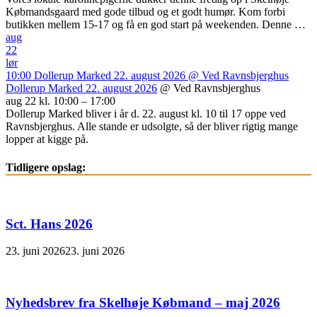
Købmandsgaard med gode tilbud og et godt humør. Kom forbi
butikken mellem 15-17 og få en god start på weekenden. Denne …
aug
22
lør
10:00
Dollerup Marked 22. august 2026
@ Ved Ravnsbjerghus
Dollerup Marked 22. august 2026
@ Ved Ravnsbjerghus
aug 22 kl. 10:00 – 17:00
Dollerup Marked bliver i år d. 22. august kl. 10 til 17 oppe ved
Ravnsbjerghus. Alle stande er udsolgte, så der bliver rigtig mange
lopper at kigge på.
Tidligere opslag:
Sct. Hans 2026
23. juni 2026
23. juni 2026
Nyhedsbrev fra Skelhøje Købmand – maj 2026