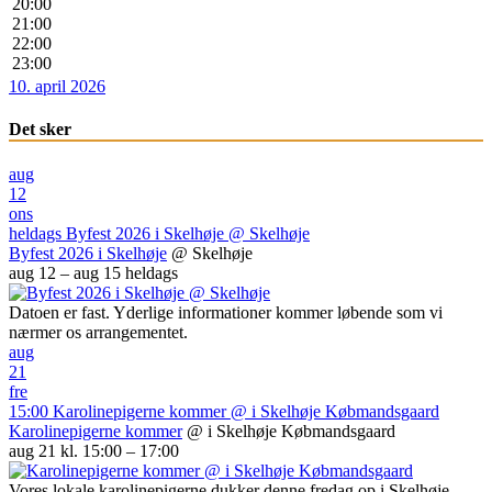
20:00
21:00
22:00
23:00
10. april 2026
Det sker
aug
12
ons
heldags
Byfest 2026 i Skelhøje
@ Skelhøje
Byfest 2026 i Skelhøje
@ Skelhøje
aug 12 – aug 15
heldags
Datoen er fast. Yderlige informationer kommer løbende som vi
nærmer os arrangementet.
aug
21
fre
15:00
Karolinepigerne kommer
@ i Skelhøje Købmandsgaard
Karolinepigerne kommer
@ i Skelhøje Købmandsgaard
aug 21 kl. 15:00 – 17:00
Vores lokale karolinepigerne dukker denne fredag op i Skelhøje