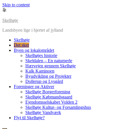
Skip to content
Skelhøje
Landsbyen lige i hjertet af jylland
Skelhøje
Det sker
Byen og lokalområdet
Skelhøjes historie
Skeldalen – En naturperle
Hærvejen gennem Skelhøje
Kalk Kaminoen
Byudvikling og Projekter
Dollerup og Lysgård
Foreninger og Aktiver
Skelhøje Borgerforening
Skelhøje Købmandsgaard
Ejendomsselskabet Volden 2
Skelhøje Kultur- og Forsamlingshus
Skelhøje Vandværk
Flyt til Skelhøje?