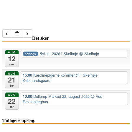
Det sker
AUG
Byfest 2026 i Skelhøje
@ Skelhøje
heldags
12
ons
AUG
15:00
Karolinepigerne kommer
@ i Skelhøje
21
Købmandsgaard
fre
AUG
10:00
Dollerup Marked 22. august 2026
@ Ved
22
Ravnsbjerghus
lør
Tidligere opslag: