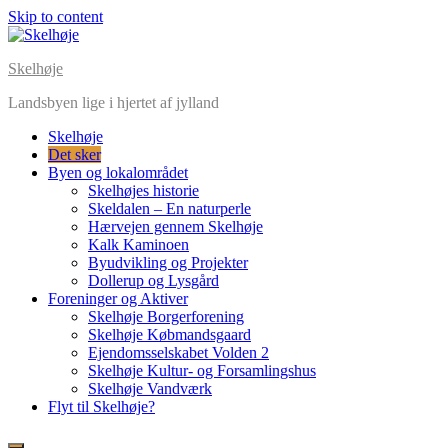
Skip to content
Skelhøje
Landsbyen lige i hjertet af jylland
Skelhøje
Det sker
Byen og lokalområdet
Skelhøjes historie
Skeldalen – En naturperle
Hærvejen gennem Skelhøje
Kalk Kaminoen
Byudvikling og Projekter
Dollerup og Lysgård
Foreninger og Aktiver
Skelhøje Borgerforening
Skelhøje Købmandsgaard
Ejendomsselskabet Volden 2
Skelhøje Kultur- og Forsamlingshus
Skelhøje Vandværk
Flyt til Skelhøje?