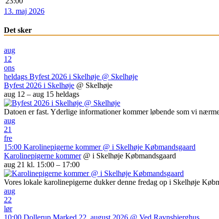
23:00
13. maj 2026
Det sker
aug
12
ons
heldags
Byfest 2026 i Skelhøje
@ Skelhøje
Byfest 2026 i Skelhøje
@ Skelhøje
aug 12 – aug 15
heldags
Datoen er fast. Yderlige informationer kommer løbende som vi nærme
aug
21
fre
15:00
Karolinepigerne kommer
@ i Skelhøje Købmandsgaard
Karolinepigerne kommer
@ i Skelhøje Købmandsgaard
aug 21 kl. 15:00 – 17:00
Vores lokale karolinepigerne dukker denne fredag op i Skelhøje Kø
aug
22
lør
10:00
Dollerup Marked 22. august 2026
@ Ved Ravnsbjerghus