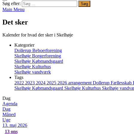
Søg efter:
Main Menu
Det sker
Kalender for hvad der sker i Skelhøje
Kategorier
Dollerup Beboerforening
Skelhøje Borgerforening
Skelhøje Købmandsgaard
Skelhøje Kulturhus
Skelhøje vandværk
Tags
2022
2023
2024
2025
2026
arrangement
Dollerup
Fællesskab
Skelhøje Købmandsgaard
Skelhøje Kulturhus
Skelhøje vandv
Dag
Agenda
Dag
Måned
Uge
13. maj 2026
13
ons