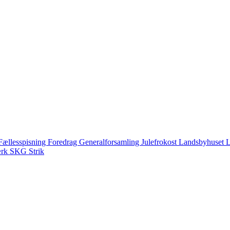
Fællesspisning
Foredrag
Generalforsamling
Julefrokost
Landsbyhuset
L
ærk
SKG
Strik