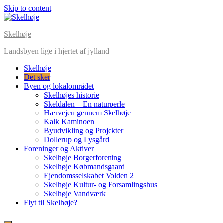
Skip to content
Skelhøje
Landsbyen lige i hjertet af jylland
Skelhøje
Det sker
Byen og lokalområdet
Skelhøjes historie
Skeldalen – En naturperle
Hærvejen gennem Skelhøje
Kalk Kaminoen
Byudvikling og Projekter
Dollerup og Lysgård
Foreninger og Aktiver
Skelhøje Borgerforening
Skelhøje Købmandsgaard
Ejendomsselskabet Volden 2
Skelhøje Kultur- og Forsamlingshus
Skelhøje Vandværk
Flyt til Skelhøje?