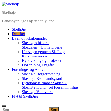
Skip
to
Skelhøje
content
Landsbyen lige i hjertet af jylland
Skelhøje
Det sker
Byen og lokalområdet
Skelhøjes historie
Skeldalen – En naturperle
Hærvejen gennem Skelhøje
Kalk Kaminoen
Byudvikling og Projekter
Dollerup og Lysgård
Foreninger og Aktiver
Skelhøje Borgerforening
Skelhøje Købmandsgaard
Ejendomsselskabet Volden 2
Skelhøje Kultur- og Forsamlingshus
Skelhøje Vandværk
Flyt til Skelhøje?
Søg