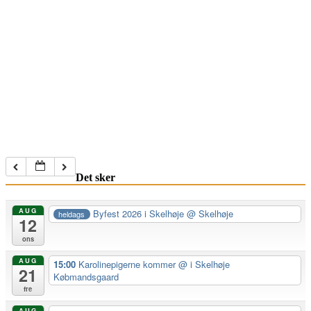
Det sker
AUG
Byfest 2026 i Skelhøje
@ Skelhøje
heldags
12
ons
AUG
15:00
Karolinepigerne kommer
@ i Skelhøje
21
Købmandsgaard
fre
AUG