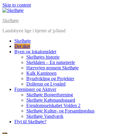
Skip to content
Skelhøje
Landsbyen lige i hjertet af jylland
Skelhøje
Det sker
Byen og lokalområdet
Skelhøjes historie
Skeldalen – En naturperle
Hærvejen gennem Skelhøje
Kalk Kaminoen
Byudvikling og Projekter
Dollerup og Lysgård
Foreninger og Aktiver
Skelhøje Borgerforening
Skelhøje Købmandsgaard
Ejendomsselskabet Volden 2
Skelhøje Kultur- og Forsamlingshus
Skelhøje Vandværk
Flyt til Skelhøje?