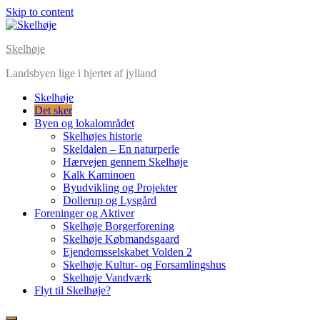
Skip to content
Skelhøje
Landsbyen lige i hjertet af jylland
Skelhøje
Det sker
Byen og lokalområdet
Skelhøjes historie
Skeldalen – En naturperle
Hærvejen gennem Skelhøje
Kalk Kaminoen
Byudvikling og Projekter
Dollerup og Lysgård
Foreninger og Aktiver
Skelhøje Borgerforening
Skelhøje Købmandsgaard
Ejendomsselskabet Volden 2
Skelhøje Kultur- og Forsamlingshus
Skelhøje Vandværk
Flyt til Skelhøje?