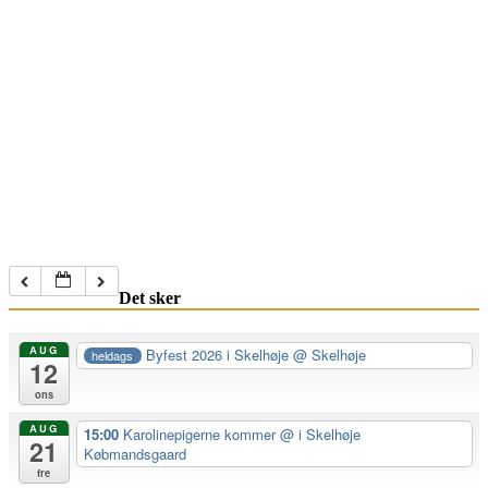
Det sker
AUG
Byfest 2026 i Skelhøje
@ Skelhøje
heldags
12
ons
AUG
15:00
Karolinepigerne kommer
@ i Skelhøje
21
Købmandsgaard
fre