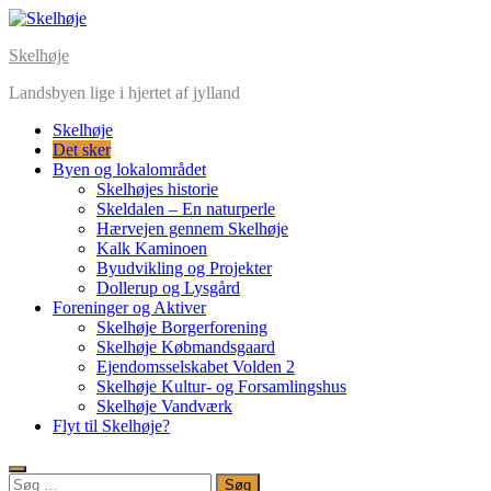
Skip
to
Skelhøje
content
Landsbyen lige i hjertet af jylland
Skelhøje
Det sker
Byen og lokalområdet
Skelhøjes historie
Skeldalen – En naturperle
Hærvejen gennem Skelhøje
Kalk Kaminoen
Byudvikling og Projekter
Dollerup og Lysgård
Foreninger og Aktiver
Skelhøje Borgerforening
Skelhøje Købmandsgaard
Ejendomsselskabet Volden 2
Skelhøje Kultur- og Forsamlingshus
Skelhøje Vandværk
Flyt til Skelhøje?
Søg