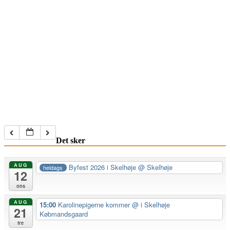
Det sker
AUG
Byfest 2026 i Skelhøje
@ Skelhøje
heldags
12
ons
AUG
15:00
Karolinepigerne kommer
@ i Skelhøje
21
Købmandsgaard
fre