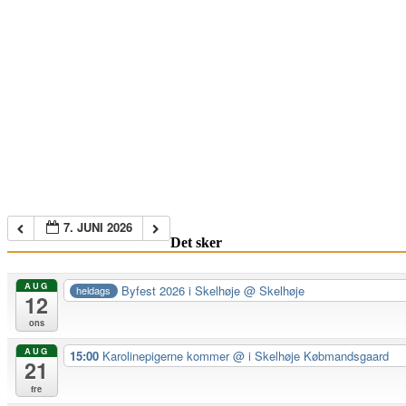
7. JUNI 2026
Det sker
AUG
Byfest 2026 i Skelhøje
@ Skelhøje
heldags
12
ons
AUG
15:00
Karolinepigerne kommer
@ i Skelhøje Købmandsgaard
21
fre