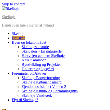
Skip to content
Skelhøje
Landsbyen lige i hjertet af jylland
Skelhøje
Det sker
Byen og lokalområdet
Skelhøjes historie
Skeldalen – En naturperle
Hærvejen gennem Skelhøje
Kalk Kaminoen
Byudvikling og Projekter
Dollerup og Lysgård
Foreninger og Aktiver
Skelhøje Borgerforening
Skelhøje Købmandsgaard
Ejendomsselskabet Volden 2
Skelhøje Kultur- og Forsamlingshus
Skelhøje Vandværk
Flyt til Skelhøje?