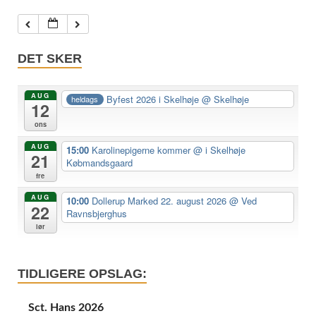
DET SKER
AUG
Byfest 2026 i Skelhøje
@ Skelhøje
heldags
12
ons
AUG
15:00
Karolinepigerne kommer
@ i Skelhøje
21
Købmandsgaard
fre
AUG
10:00
Dollerup Marked 22. august 2026
@ Ved
22
Ravnsbjerghus
lør
TIDLIGERE OPSLAG:
Sct. Hans 2026