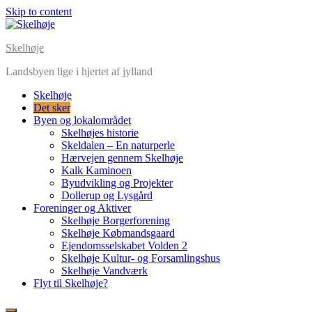
Skip to content
Skelhøje
Landsbyen lige i hjertet af jylland
Skelhøje
Det sker
Byen og lokalområdet
Skelhøjes historie
Skeldalen – En naturperle
Hærvejen gennem Skelhøje
Kalk Kaminoen
Byudvikling og Projekter
Dollerup og Lysgård
Foreninger og Aktiver
Skelhøje Borgerforening
Skelhøje Købmandsgaard
Ejendomsselskabet Volden 2
Skelhøje Kultur- og Forsamlingshus
Skelhøje Vandværk
Flyt til Skelhøje?