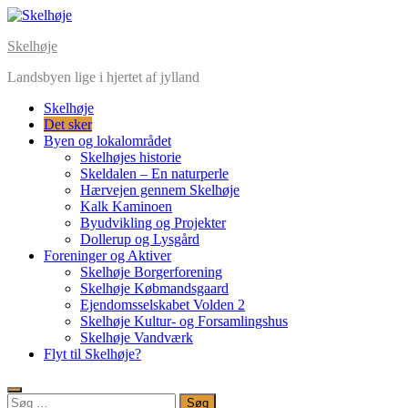
Skip
to
Skelhøje
content
Landsbyen lige i hjertet af jylland
Skelhøje
Det sker
Byen og lokalområdet
Skelhøjes historie
Skeldalen – En naturperle
Hærvejen gennem Skelhøje
Kalk Kaminoen
Byudvikling og Projekter
Dollerup og Lysgård
Foreninger og Aktiver
Skelhøje Borgerforening
Skelhøje Købmandsgaard
Ejendomsselskabet Volden 2
Skelhøje Kultur- og Forsamlingshus
Skelhøje Vandværk
Flyt til Skelhøje?
Søg