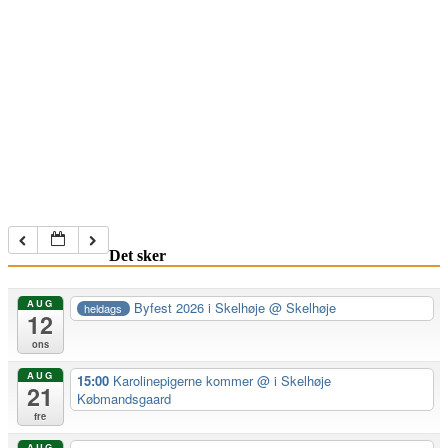
Det sker
AUG
Byfest 2026 i Skelhøje
@ Skelhøje
heldags
12
ons
AUG
15:00
Karolinepigerne kommer
@ i Skelhøje
21
Købmandsgaard
fre
AUG