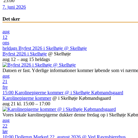
23:00
7. juni 2026
Det sker
aug
12
ons
heldags
Byfest 2026 i Skelhøje
@ Skelhøje
Byfest 2026 i Skelhøje
@ Skelhøje
aug 12 – aug 15
heldags
Datoen er fast. Yderlige informationer kommer løbende som vi nærme
aug
21
fre
15:00
Karolinepigerne kommer
@ i Skelhøje Købmandsgaard
Karolinepigerne kommer
@ i Skelhøje Købmandsgaard
aug 21 kl. 15:00 – 17:00
Vores lokale karolinepigerne dukker denne fredag op i Skelhøje Kø
aug
22
lør
10:00
Dollerup Marked 22. august 2026
@ Ved Ravnsbjerghus