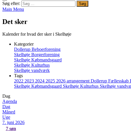
Søg efter:
Main Menu
Det sker
Kalender for hvad der sker i Skelhøje
Kategorier
Dollerup Beboerforening
Skelhøje Borgerforening
Skelhøje Købmandsgaard
Skelhøje Kulturhus
Skelhøje vandværk
Tags
2022
2023
2024
2025
2026
arrangement
Dollerup
Fællesskab
Skelhøje Købmandsgaard
Skelhøje Kulturhus
Skelhøje vandv
Dag
Agenda
Dag
Måned
Uge
7. juni 2026
7
søn