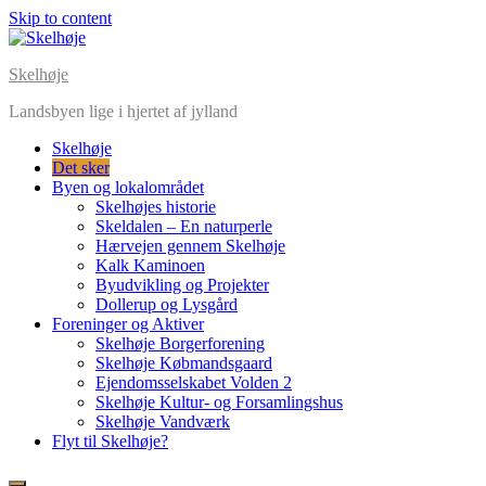
Skip to content
Skelhøje
Landsbyen lige i hjertet af jylland
Skelhøje
Det sker
Byen og lokalområdet
Skelhøjes historie
Skeldalen – En naturperle
Hærvejen gennem Skelhøje
Kalk Kaminoen
Byudvikling og Projekter
Dollerup og Lysgård
Foreninger og Aktiver
Skelhøje Borgerforening
Skelhøje Købmandsgaard
Ejendomsselskabet Volden 2
Skelhøje Kultur- og Forsamlingshus
Skelhøje Vandværk
Flyt til Skelhøje?