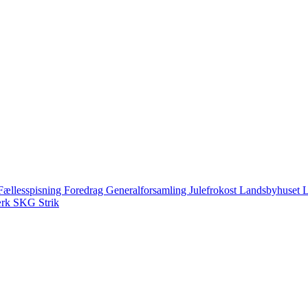
Fællesspisning
Foredrag
Generalforsamling
Julefrokost
Landsbyhuset
L
ærk
SKG
Strik