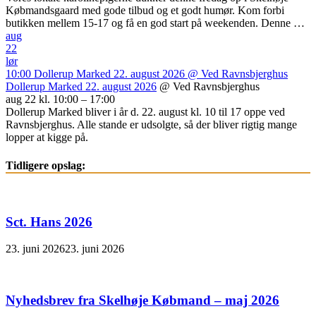
Købmandsgaard med gode tilbud og et godt humør. Kom forbi
butikken mellem 15-17 og få en god start på weekenden. Denne …
aug
22
lør
10:00
Dollerup Marked 22. august 2026
@ Ved Ravnsbjerghus
Dollerup Marked 22. august 2026
@ Ved Ravnsbjerghus
aug 22 kl. 10:00 – 17:00
Dollerup Marked bliver i år d. 22. august kl. 10 til 17 oppe ved
Ravnsbjerghus. Alle stande er udsolgte, så der bliver rigtig mange
lopper at kigge på.
Tidligere opslag:
Sct. Hans 2026
23. juni 2026
23. juni 2026
Nyhedsbrev fra Skelhøje Købmand – maj 2026