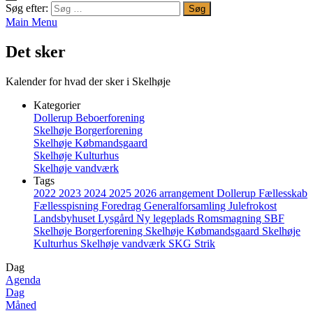
Søg efter:
Main Menu
Det sker
Kalender for hvad der sker i Skelhøje
Kategorier
Dollerup Beboerforening
Skelhøje Borgerforening
Skelhøje Købmandsgaard
Skelhøje Kulturhus
Skelhøje vandværk
Tags
2022
2023
2024
2025
2026
arrangement
Dollerup
Fællesskab
Fællesspisning
Foredrag
Generalforsamling
Julefrokost
Landsbyhuset
Lysgård
Ny legeplads
Romsmagning
SBF
Skelhøje Borgerforening
Skelhøje Købmandsgaard
Skelhøje
Kulturhus
Skelhøje vandværk
SKG
Strik
Dag
Agenda
Dag
Måned