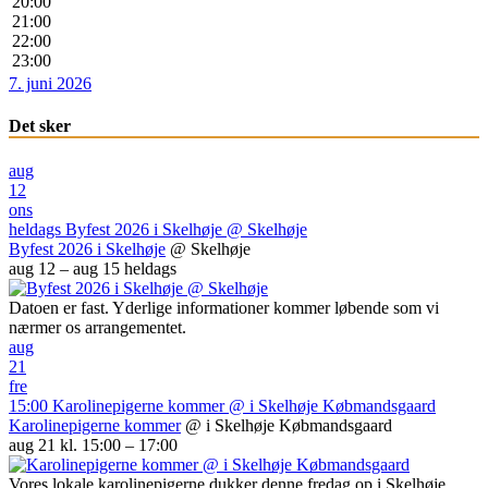
20:00
21:00
22:00
23:00
7. juni 2026
Det sker
aug
12
ons
heldags
Byfest 2026 i Skelhøje
@ Skelhøje
Byfest 2026 i Skelhøje
@ Skelhøje
aug 12 – aug 15
heldags
Datoen er fast. Yderlige informationer kommer løbende som vi
nærmer os arrangementet.
aug
21
fre
15:00
Karolinepigerne kommer
@ i Skelhøje Købmandsgaard
Karolinepigerne kommer
@ i Skelhøje Købmandsgaard
aug 21 kl. 15:00 – 17:00
Vores lokale karolinepigerne dukker denne fredag op i Skelhøje