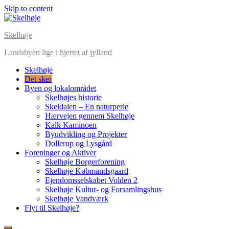
Skip to content
Skelhøje
Landsbyen lige i hjertet af jylland
Skelhøje
Det sker
Byen og lokalområdet
Skelhøjes historie
Skeldalen – En naturperle
Hærvejen gennem Skelhøje
Kalk Kaminoen
Byudvikling og Projekter
Dollerup og Lysgård
Foreninger og Aktiver
Skelhøje Borgerforening
Skelhøje Købmandsgaard
Ejendomsselskabet Volden 2
Skelhøje Kultur- og Forsamlingshus
Skelhøje Vandværk
Flyt til Skelhøje?