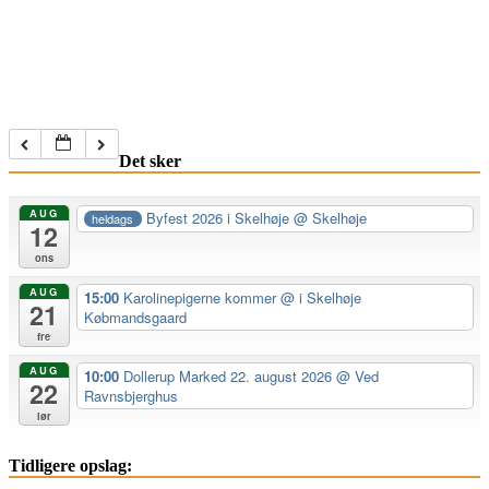
Det sker
AUG
Byfest 2026 i Skelhøje
@ Skelhøje
heldags
12
ons
AUG
15:00
Karolinepigerne kommer
@ i Skelhøje
21
Købmandsgaard
fre
AUG
10:00
Dollerup Marked 22. august 2026
@ Ved
22
Ravnsbjerghus
lør
Tidligere opslag: