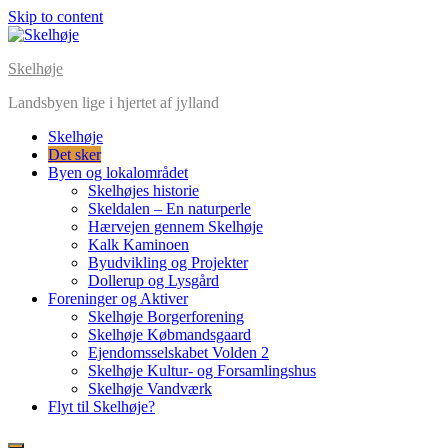
Skip to content
Skelhøje
Landsbyen lige i hjertet af jylland
Skelhøje
Det sker
Byen og lokalområdet
Skelhøjes historie
Skeldalen – En naturperle
Hærvejen gennem Skelhøje
Kalk Kaminoen
Byudvikling og Projekter
Dollerup og Lysgård
Foreninger og Aktiver
Skelhøje Borgerforening
Skelhøje Købmandsgaard
Ejendomsselskabet Volden 2
Skelhøje Kultur- og Forsamlingshus
Skelhøje Vandværk
Flyt til Skelhøje?