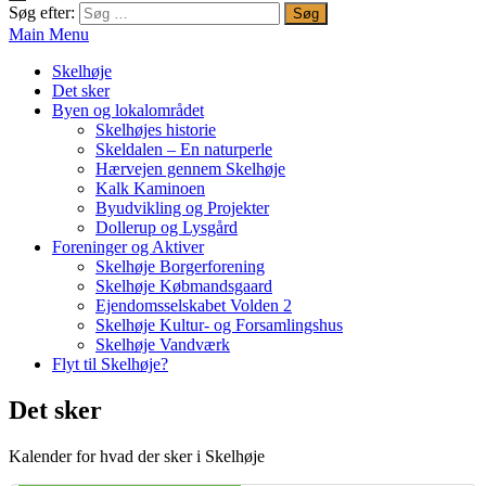
Søg efter:
Main Menu
Skelhøje
Det sker
Byen og lokalområdet
Skelhøjes historie
Skeldalen – En naturperle
Hærvejen gennem Skelhøje
Kalk Kaminoen
Byudvikling og Projekter
Dollerup og Lysgård
Foreninger og Aktiver
Skelhøje Borgerforening
Skelhøje Købmandsgaard
Ejendomsselskabet Volden 2
Skelhøje Kultur- og Forsamlingshus
Skelhøje Vandværk
Flyt til Skelhøje?
Det sker
Kalender for hvad der sker i Skelhøje