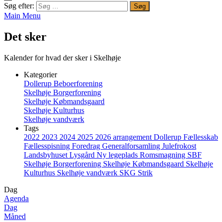
Søg efter:
Main Menu
Det sker
Kalender for hvad der sker i Skelhøje
Kategorier
Dollerup Beboerforening
Skelhøje Borgerforening
Skelhøje Købmandsgaard
Skelhøje Kulturhus
Skelhøje vandværk
Tags
2022
2023
2024
2025
2026
arrangement
Dollerup
Fællesskab
Fællesspisning
Foredrag
Generalforsamling
Julefrokost
Landsbyhuset
Lysgård
Ny legeplads
Romsmagning
SBF
Skelhøje Borgerforening
Skelhøje Købmandsgaard
Skelhøje
Kulturhus
Skelhøje vandværk
SKG
Strik
Dag
Agenda
Dag
Måned