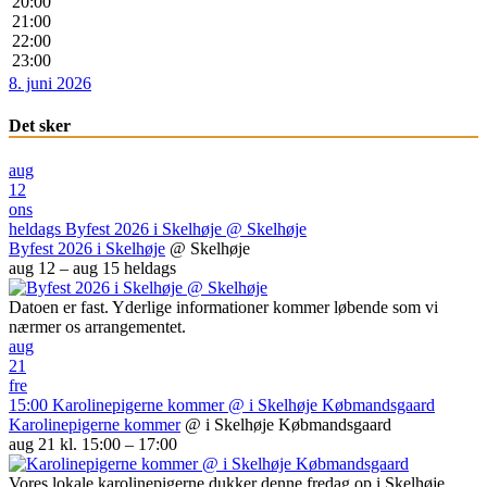
20:00
21:00
22:00
23:00
8. juni 2026
Det sker
aug
12
ons
heldags
Byfest 2026 i Skelhøje
@ Skelhøje
Byfest 2026 i Skelhøje
@ Skelhøje
aug 12 – aug 15
heldags
Datoen er fast. Yderlige informationer kommer løbende som vi
nærmer os arrangementet.
aug
21
fre
15:00
Karolinepigerne kommer
@ i Skelhøje Købmandsgaard
Karolinepigerne kommer
@ i Skelhøje Købmandsgaard
aug 21 kl. 15:00 – 17:00
Vores lokale karolinepigerne dukker denne fredag op i Skelhøje