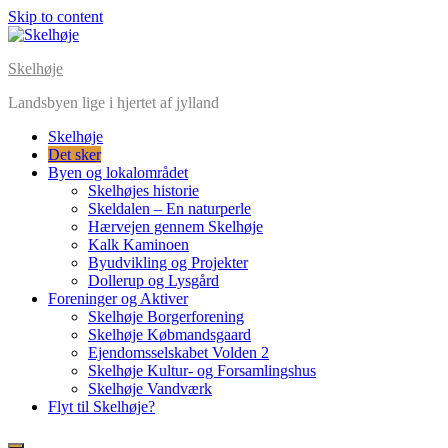
Skip to content
Skelhøje
Landsbyen lige i hjertet af jylland
Skelhøje
Det sker
Byen og lokalområdet
Skelhøjes historie
Skeldalen – En naturperle
Hærvejen gennem Skelhøje
Kalk Kaminoen
Byudvikling og Projekter
Dollerup og Lysgård
Foreninger og Aktiver
Skelhøje Borgerforening
Skelhøje Købmandsgaard
Ejendomsselskabet Volden 2
Skelhøje Kultur- og Forsamlingshus
Skelhøje Vandværk
Flyt til Skelhøje?