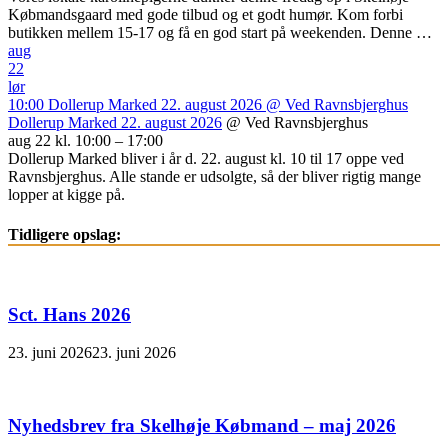
Købmandsgaard med gode tilbud og et godt humør. Kom forbi
butikken mellem 15-17 og få en god start på weekenden. Denne …
aug
22
lør
10:00
Dollerup Marked 22. august 2026
@ Ved Ravnsbjerghus
Dollerup Marked 22. august 2026
@ Ved Ravnsbjerghus
aug 22 kl. 10:00 – 17:00
Dollerup Marked bliver i år d. 22. august kl. 10 til 17 oppe ved
Ravnsbjerghus. Alle stande er udsolgte, så der bliver rigtig mange
lopper at kigge på.
Tidligere opslag:
Sct. Hans 2026
23. juni 2026
23. juni 2026
Nyhedsbrev fra Skelhøje Købmand – maj 2026