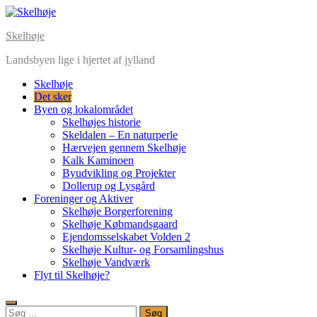
Skip
to
Skelhøje
content
Landsbyen lige i hjertet af jylland
Skelhøje
Det sker
Byen og lokalområdet
Skelhøjes historie
Skeldalen – En naturperle
Hærvejen gennem Skelhøje
Kalk Kaminoen
Byudvikling og Projekter
Dollerup og Lysgård
Foreninger og Aktiver
Skelhøje Borgerforening
Skelhøje Købmandsgaard
Ejendomsselskabet Volden 2
Skelhøje Kultur- og Forsamlingshus
Skelhøje Vandværk
Flyt til Skelhøje?
Søg