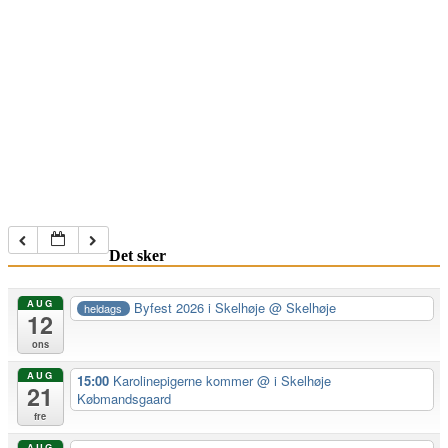
Det sker
AUG
Byfest 2026 i Skelhøje
@ Skelhøje
heldags
12
ons
AUG
15:00
Karolinepigerne kommer
@ i Skelhøje
21
Købmandsgaard
fre
AUG