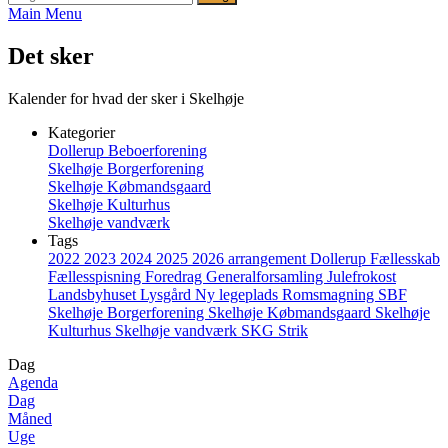
Main Menu
Det sker
Kalender for hvad der sker i Skelhøje
Kategorier
Dollerup Beboerforening
Skelhøje Borgerforening
Skelhøje Købmandsgaard
Skelhøje Kulturhus
Skelhøje vandværk
Tags
2022
2023
2024
2025
2026
arrangement
Dollerup
Fællesskab
Fællesspisning
Foredrag
Generalforsamling
Julefrokost
Landsbyhuset
Lysgård
Ny legeplads
Romsmagning
SBF
Skelhøje Borgerforening
Skelhøje Købmandsgaard
Skelhøje
Kulturhus
Skelhøje vandværk
SKG
Strik
Dag
Agenda
Dag
Måned
Uge