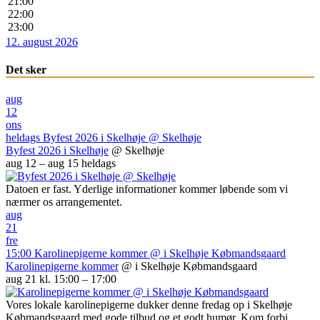
21:00
22:00
23:00
12. august 2026
Det sker
aug
12
ons
heldags
Byfest 2026 i Skelhøje
@ Skelhøje
Byfest 2026 i Skelhøje
@ Skelhøje
aug 12 – aug 15
heldags
Datoen er fast. Yderlige informationer kommer løbende som vi
nærmer os arrangementet.
aug
21
fre
15:00
Karolinepigerne kommer
@ i Skelhøje Købmandsgaard
Karolinepigerne kommer
@ i Skelhøje Købmandsgaard
aug 21 kl. 15:00 – 17:00
Vores lokale karolinepigerne dukker denne fredag op i Skelhøje
Købmandsgaard med gode tilbud og et godt humør. Kom forbi