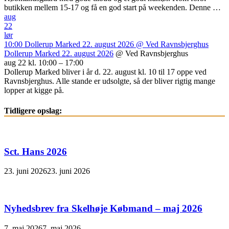
butikken mellem 15-17 og få en god start på weekenden. Denne …
aug
22
lør
10:00
Dollerup Marked 22. august 2026
@ Ved Ravnsbjerghus
Dollerup Marked 22. august 2026
@ Ved Ravnsbjerghus
aug 22 kl. 10:00 – 17:00
Dollerup Marked bliver i år d. 22. august kl. 10 til 17 oppe ved
Ravnsbjerghus. Alle stande er udsolgte, så der bliver rigtig mange
lopper at kigge på.
Tidligere opslag:
Sct. Hans 2026
23. juni 2026
23. juni 2026
Nyhedsbrev fra Skelhøje Købmand – maj 2026
7. maj 2026
7. maj 2026