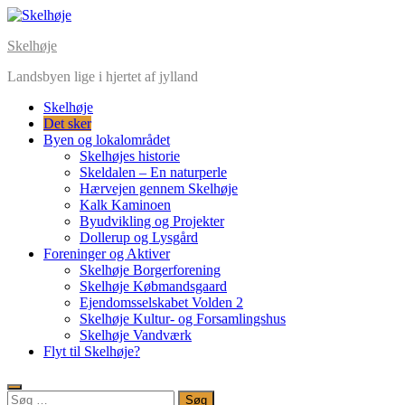
Skelhøje
Landsbyen lige i hjertet af jylland
Skelhøje
Det sker
Byen og lokalområdet
Skelhøjes historie
Skeldalen – En naturperle
Hærvejen gennem Skelhøje
Kalk Kaminoen
Byudvikling og Projekter
Dollerup og Lysgård
Foreninger og Aktiver
Skelhøje Borgerforening
Skelhøje Købmandsgaard
Ejendomsselskabet Volden 2
Skelhøje Kultur- og Forsamlingshus
Skelhøje Vandværk
Flyt til Skelhøje?