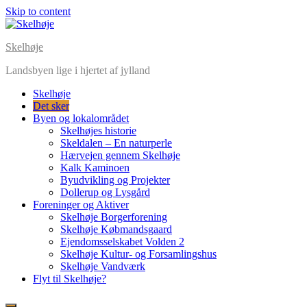
Skip to content
Skelhøje
Landsbyen lige i hjertet af jylland
Skelhøje
Det sker
Byen og lokalområdet
Skelhøjes historie
Skeldalen – En naturperle
Hærvejen gennem Skelhøje
Kalk Kaminoen
Byudvikling og Projekter
Dollerup og Lysgård
Foreninger og Aktiver
Skelhøje Borgerforening
Skelhøje Købmandsgaard
Ejendomsselskabet Volden 2
Skelhøje Kultur- og Forsamlingshus
Skelhøje Vandværk
Flyt til Skelhøje?