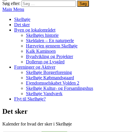
Søg efter:
Main Menu
Skelhøje
Det sker
Byen og lokalområdet
Skelhøjes historie
Skeldalen – En naturperle
Hærvejen gennem Skelhøje
Kalk Kaminoen
Byudvikling og Projekter
Dollerup og Lysgård
Foreninger og Aktiver
Skelhøje Borgerforening
Skelhøje Købmandsgaard
Ejendomsselskabet Volden 2
Skelhøje Kultur- og Forsamlingshus
Skelhøje Vandværk
Flyt til Skelhøje?
Det sker
Kalender for hvad der sker i Skelhøje