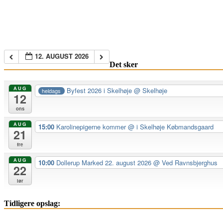
12. AUGUST 2026
Det sker
AUG
Byfest 2026 i Skelhøje
@ Skelhøje
heldags
12
ons
AUG
15:00
Karolinepigerne kommer
@ i Skelhøje Købmandsgaard
21
fre
AUG
10:00
Dollerup Marked 22. august 2026
@ Ved Ravnsbjerghus
22
lør
Tidligere opslag: