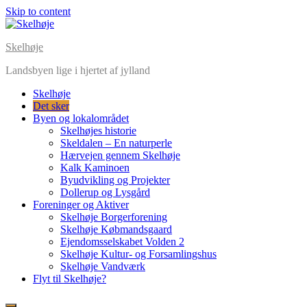
Skip to content
Skelhøje
Landsbyen lige i hjertet af jylland
Skelhøje
Det sker
Byen og lokalområdet
Skelhøjes historie
Skeldalen – En naturperle
Hærvejen gennem Skelhøje
Kalk Kaminoen
Byudvikling og Projekter
Dollerup og Lysgård
Foreninger og Aktiver
Skelhøje Borgerforening
Skelhøje Købmandsgaard
Ejendomsselskabet Volden 2
Skelhøje Kultur- og Forsamlingshus
Skelhøje Vandværk
Flyt til Skelhøje?