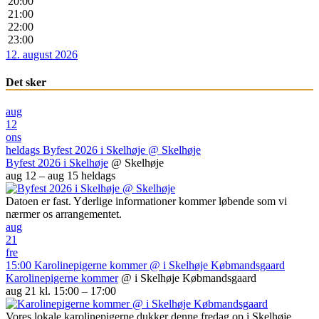
20:00
21:00
22:00
23:00
12. august 2026
Det sker
aug
12
ons
heldags
Byfest 2026 i Skelhøje
@ Skelhøje
Byfest 2026 i Skelhøje
@ Skelhøje
aug 12 – aug 15
heldags
Datoen er fast. Yderlige informationer kommer løbende som vi
nærmer os arrangementet.
aug
21
fre
15:00
Karolinepigerne kommer
@ i Skelhøje Købmandsgaard
Karolinepigerne kommer
@ i Skelhøje Købmandsgaard
aug 21 kl. 15:00 – 17:00
Vores lokale karolinepigerne dukker denne fredag op i Skelhøje