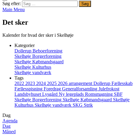
Søg efter:
Main Menu
Det sker
Kalender for hvad der sker i Skelhøje
Kategorier
Dollerup Beboerforening
Skelhøje Borgerforening
Skelhøje Købmandsgaard
Skelhøje Kulturhus
Skelhøje vandværk
Tags
2022
2023
2024
2025
2026
arrangement
Dollerup
Fællesskab
Fællesspisning
Foredrag
Generalforsamling
Julefrokost
Landsbyhuset
Lysgård
Ny legeplads
Romsmagning
SBF
Skelhøje Borgerforening
Skelhøje Købmandsgaard
Skelhøje
Kulturhus
Skelhøje vandværk
SKG
Strik
Dag
Agenda
Dag
Måned