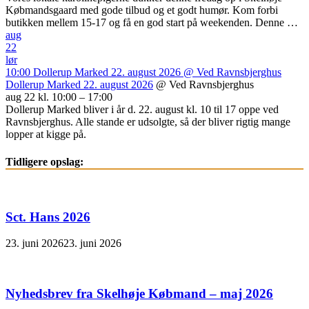
Købmandsgaard med gode tilbud og et godt humør. Kom forbi
butikken mellem 15-17 og få en god start på weekenden. Denne …
aug
22
lør
10:00
Dollerup Marked 22. august 2026
@ Ved Ravnsbjerghus
Dollerup Marked 22. august 2026
@ Ved Ravnsbjerghus
aug 22 kl. 10:00 – 17:00
Dollerup Marked bliver i år d. 22. august kl. 10 til 17 oppe ved
Ravnsbjerghus. Alle stande er udsolgte, så der bliver rigtig mange
lopper at kigge på.
Tidligere opslag:
Sct. Hans 2026
23. juni 2026
23. juni 2026
Nyhedsbrev fra Skelhøje Købmand – maj 2026