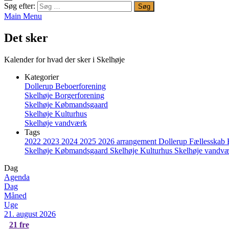
Søg efter:
Main Menu
Det sker
Kalender for hvad der sker i Skelhøje
Kategorier
Dollerup Beboerforening
Skelhøje Borgerforening
Skelhøje Købmandsgaard
Skelhøje Kulturhus
Skelhøje vandværk
Tags
2022
2023
2024
2025
2026
arrangement
Dollerup
Fællesskab
Skelhøje Købmandsgaard
Skelhøje Kulturhus
Skelhøje vandv
Dag
Agenda
Dag
Måned
Uge
21. august 2026
21
fre