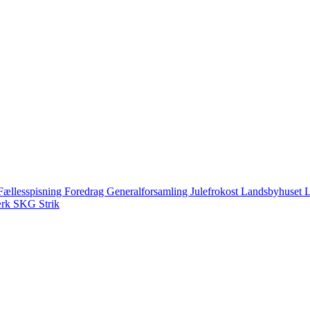
Fællesspisning
Foredrag
Generalforsamling
Julefrokost
Landsbyhuset
L
ærk
SKG
Strik