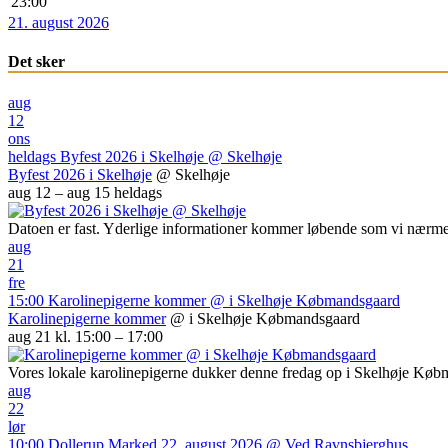
23:00
21. august 2026
Det sker
aug
12
ons
heldags
Byfest 2026 i Skelhøje
@ Skelhøje
Byfest 2026 i Skelhøje
@ Skelhøje
aug 12 – aug 15
heldags
Datoen er fast. Yderlige informationer kommer løbende som vi nærme
aug
21
fre
15:00
Karolinepigerne kommer
@ i Skelhøje Købmandsgaard
Karolinepigerne kommer
@ i Skelhøje Købmandsgaard
aug 21 kl. 15:00 – 17:00
Vores lokale karolinepigerne dukker denne fredag op i Skelhøje Kø
aug
22
lør
10:00
Dollerup Marked 22. august 2026
@ Ved Ravnsbjerghus