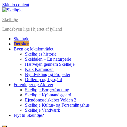
Skip to content
Skelhøje
Landsbyen lige i hjertet af jylland
Skelhøje
Det sker
Byen og lokalområdet
Skelhøjes historie
Skeldalen – En naturperle
Hærvejen gennem Skelhøje
Kalk Kaminoen
Byudvikling og Projekter
Dollerup og Lysgård
Foreninger og Aktiver
Skelhøje Borgerforening
Skelhøje Købmandsgaard
Ejendomsselskabet Volden 2
Skelhøje Kultur- og Forsamlingshus
Skelhøje Vandværk
Flyt til Skelhøje?