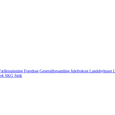
Fællesspisning
Foredrag
Generalforsamling
Julefrokost
Landsbyhuset
L
ærk
SKG
Strik