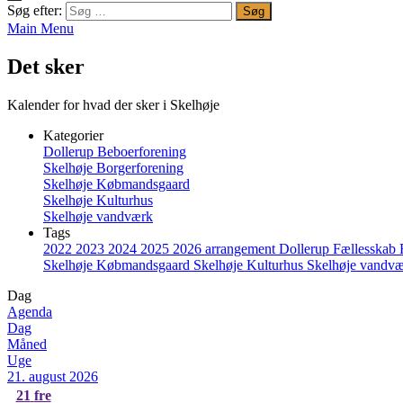
Søg efter:
Main Menu
Det sker
Kalender for hvad der sker i Skelhøje
Kategorier
Dollerup Beboerforening
Skelhøje Borgerforening
Skelhøje Købmandsgaard
Skelhøje Kulturhus
Skelhøje vandværk
Tags
2022
2023
2024
2025
2026
arrangement
Dollerup
Fællesskab
Skelhøje Købmandsgaard
Skelhøje Kulturhus
Skelhøje vandv
Dag
Agenda
Dag
Måned
Uge
21. august 2026
21
fre