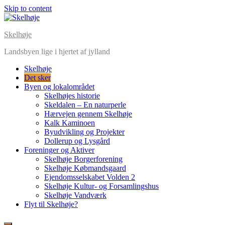
Skip to content
Skelhøje
Landsbyen lige i hjertet af jylland
Skelhøje
Det sker
Byen og lokalområdet
Skelhøjes historie
Skeldalen – En naturperle
Hærvejen gennem Skelhøje
Kalk Kaminoen
Byudvikling og Projekter
Dollerup og Lysgård
Foreninger og Aktiver
Skelhøje Borgerforening
Skelhøje Købmandsgaard
Ejendomsselskabet Volden 2
Skelhøje Kultur- og Forsamlingshus
Skelhøje Vandværk
Flyt til Skelhøje?