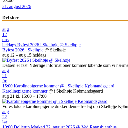
23:00
21. august 2026
Det sker
aug
12
ons
heldags
Byfest 2026 i Skelhøje
@ Skelhøje
Byfest 2026 i Skelhøje
@ Skelhøje
aug 12 – aug 15
heldags
Datoen er fast. Yderlige informationer kommer løbende som vi nærme
aug
21
fre
15:00
Karolinepigerne kommer
@ i Skelhøje Købmandsgaard
Karolinepigerne kommer
@ i Skelhøje Købmandsgaard
aug 21 kl. 15:00 – 17:00
Vores lokale karolinepigerne dukker denne fredag op i Skelhøje Kø
aug
22
lør
10:00
Dollerup Marked 22. august 2026
@ Ved Ravnsbjerghus