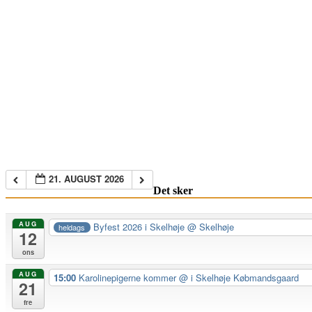
21. AUGUST 2026
Det sker
AUG
Byfest 2026 i Skelhøje
@ Skelhøje
heldags
12
ons
AUG
15:00
Karolinepigerne kommer
@ i Skelhøje Købmandsgaard
21
fre