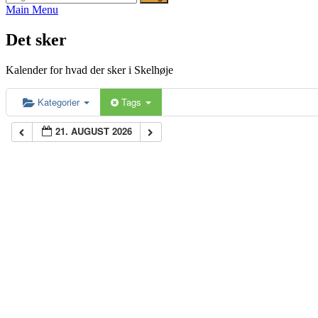
efter:
Main Menu
Det sker
Kalender for hvad der sker i Skelhøje
Kategorier
Tags
21. AUGUST 2026