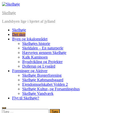
Skip
to
Skelhøje
content
Landsbyen lige i hjertet af jylland
Skelhøje
Det sker
Byen og lokalområdet
Skelhøjes historie
Skeldalen – En naturperle
Hærvejen gennem Skelhøje
Kalk Kaminoen
Byudvikling og Projekter
Dollerup og Lysgård
Foreninger og Aktiver
Skelhøje Borgerforening
Skelhøje Købmandsgaard
Ejendomsselskabet Volden 2
Skelhøje Kultur- og Forsamlingshus
Skelhøje Vandværk
Flyt til Skelhøje?
Søg