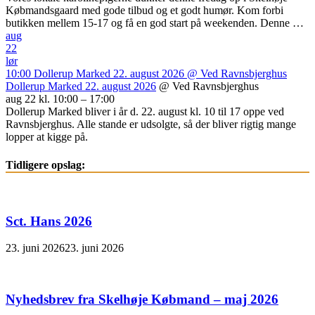
Købmandsgaard med gode tilbud og et godt humør. Kom forbi
butikken mellem 15-17 og få en god start på weekenden. Denne …
aug
22
lør
10:00
Dollerup Marked 22. august 2026
@ Ved Ravnsbjerghus
Dollerup Marked 22. august 2026
@ Ved Ravnsbjerghus
aug 22 kl. 10:00 – 17:00
Dollerup Marked bliver i år d. 22. august kl. 10 til 17 oppe ved
Ravnsbjerghus. Alle stande er udsolgte, så der bliver rigtig mange
lopper at kigge på.
Tidligere opslag:
Sct. Hans 2026
23. juni 2026
23. juni 2026
Nyhedsbrev fra Skelhøje Købmand – maj 2026