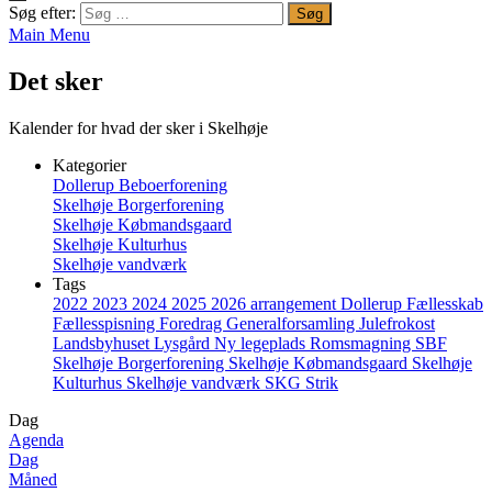
Søg efter:
Main Menu
Det sker
Kalender for hvad der sker i Skelhøje
Kategorier
Dollerup Beboerforening
Skelhøje Borgerforening
Skelhøje Købmandsgaard
Skelhøje Kulturhus
Skelhøje vandværk
Tags
2022
2023
2024
2025
2026
arrangement
Dollerup
Fællesskab
Fællesspisning
Foredrag
Generalforsamling
Julefrokost
Landsbyhuset
Lysgård
Ny legeplads
Romsmagning
SBF
Skelhøje Borgerforening
Skelhøje Købmandsgaard
Skelhøje
Kulturhus
Skelhøje vandværk
SKG
Strik
Dag
Agenda
Dag
Måned