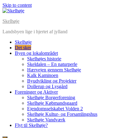
Skip to content
Skelhøje
Landsbyen lige i hjertet af jylland
Skelhøje
Det sker
Byen og lokalområdet
Skelhøjes historie
Skeldalen – En naturperle
Hærvejen gennem Skelhøje
Kalk Kaminoen
Byudvikling og Projekter
Dollerup og Lysgård
Foreninger og Aktiver
Skelhøje Borgerforening
Skelhøje Købmandsgaard
Ejendomsselskabet Volden 2
Skelhøje Kultur- og Forsamlingshus
Skelhøje Vandværk
Flyt til Skelhøje?