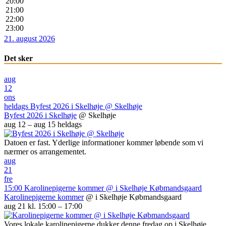
20:00
21:00
22:00
23:00
21. august 2026
Det sker
aug
12
ons
heldags
Byfest 2026 i Skelhøje
@ Skelhøje
Byfest 2026 i Skelhøje
@ Skelhøje
aug 12 – aug 15
heldags
Datoen er fast. Yderlige informationer kommer løbende som vi
nærmer os arrangementet.
aug
21
fre
15:00
Karolinepigerne kommer
@ i Skelhøje Købmandsgaard
Karolinepigerne kommer
@ i Skelhøje Købmandsgaard
aug 21 kl. 15:00 – 17:00
Vores lokale karolinepigerne dukker denne fredag op i Skelhøje