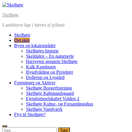
Skip
to
Skelhøje
content
Landsbyen lige i hjertet af jylland
Skelhøje
Det sker
Byen og lokalområdet
Skelhøjes historie
Skeldalen – En naturperle
Hærvejen gennem Skelhøje
Kalk Kaminoen
Byudvikling og Projekter
Dollerup og Lysgård
Foreninger og Aktiver
Skelhøje Borgerforening
Skelhøje Købmandsgaard
Ejendomsselskabet Volden 2
Skelhøje Kultur- og Forsamlingshus
Skelhøje Vandværk
Flyt til Skelhøje?
Søg