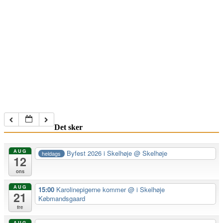
Det sker
AUG
Byfest 2026 i Skelhøje
@ Skelhøje
heldags
12
ons
AUG
15:00
Karolinepigerne kommer
@ i Skelhøje
21
Købmandsgaard
fre
AUG