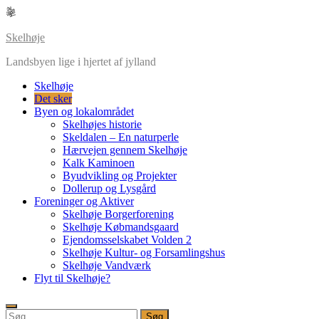
Skip
to
content
Skelhøje
Landsbyen lige i hjertet af jylland
Skelhøje
Det sker
Byen og lokalområdet
Skelhøjes historie
Skeldalen – En naturperle
Hærvejen gennem Skelhøje
Kalk Kaminoen
Byudvikling og Projekter
Dollerup og Lysgård
Foreninger og Aktiver
Skelhøje Borgerforening
Skelhøje Købmandsgaard
Ejendomsselskabet Volden 2
Skelhøje Kultur- og Forsamlingshus
Skelhøje Vandværk
Flyt til Skelhøje?
Søg