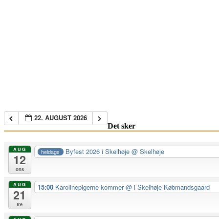
22. AUGUST 2026
Det sker
AUG
Byfest 2026 i Skelhøje
@ Skelhøje
heldags
12
ons
AUG
15:00
Karolinepigerne kommer
@ i Skelhøje Købmandsgaard
21
fre