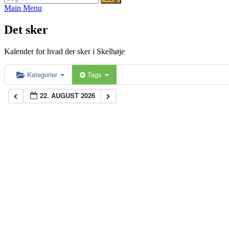
efter:
Main Menu
Det sker
Kalender for hvad der sker i Skelhøje
Kategorier
Tags
22. AUGUST 2026