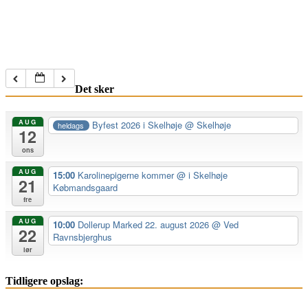
Det sker
AUG
Byfest 2026 i Skelhøje
@ Skelhøje
heldags
12
ons
AUG
15:00
Karolinepigerne kommer
@ i Skelhøje
21
Købmandsgaard
fre
AUG
10:00
Dollerup Marked 22. august 2026
@ Ved
22
Ravnsbjerghus
lør
Tidligere opslag: