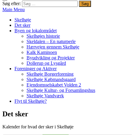
Søg efter:
Main Menu
Skelhøje
Det sker
Byen og lokalområdet
Skelhøjes historie
Skeldalen – En naturperle
Hærvejen gennem Skelhøje
Kalk Kaminoen
Byudvikling og Projekter
Dollerup og Lysgård
Foreninger og Aktiver
Skelhøje Borgerforening
Skelhøje Købmandsgaard
Ejendomsselskabet Volden 2
Skelhøje Kultur- og Forsamlingshus
Skelhøje Vandværk
Flyt til Skelhøje?
Det sker
Kalender for hvad der sker i Skelhøje