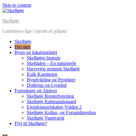
Skip to content
Skelhøje
Landsbyen lige i hjertet af jylland
Skelhøje
Det sker
Byen og lokalområdet
Skelhøjes historie
Skeldalen – En naturperle
Hærvejen gennem Skelhøje
Kalk Kaminoen
Byudvikling og Projekter
Dollerup og Lysgård
Foreninger og Aktiver
Skelhøje Borgerforening
Skelhøje Købmandsgaard
Ejendomsselskabet Volden 2
Skelhøje Kultur- og Forsamlingshus
Skelhøje Vandværk
Flyt til Skelhøje?