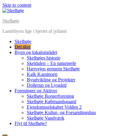
Skip to content
Skelhøje
Landsbyen lige i hjertet af jylland
Skelhøje
Det sker
Byen og lokalområdet
Skelhøjes historie
Skeldalen – En naturperle
Hærvejen gennem Skelhøje
Kalk Kaminoen
Byudvikling og Projekter
Dollerup og Lysgård
Foreninger og Aktiver
Skelhøje Borgerforening
Skelhøje Købmandsgaard
Ejendomsselskabet Volden 2
Skelhøje Kultur- og Forsamlingshus
Skelhøje Vandværk
Flyt til Skelhøje?