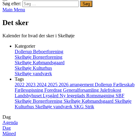
Søg efter:
Main Menu
Det sker
Kalender for hvad der sker i Skelhøje
Kategorier
Dollerup Beboerforening
Skelhøje Borgerforening
Skelhøje Købmandsgaard
Skelhøje Kulturhus
Skelhøje vandværk
Tags
2022
2023
2024
2025
2026
arrangement
Dollerup
Fællesskab
Fællesspisning
Foredrag
Generalforsamling
Julefrokost
Landsbyhuset
Lysgård
Ny legeplads
Romsmagning
SBF
Skelhøje Borgerforening
Skelhøje Købmandsgaard
Skelhøje
Kulturhus
Skelhøje vandværk
SKG
Strik
Dag
Agenda
Dag
Måned