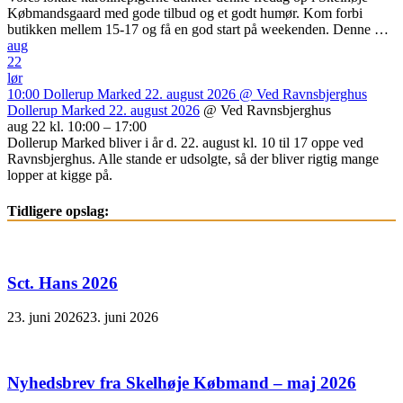
Købmandsgaard med gode tilbud og et godt humør. Kom forbi
butikken mellem 15-17 og få en god start på weekenden. Denne …
aug
22
lør
10:00
Dollerup Marked 22. august 2026
@ Ved Ravnsbjerghus
Dollerup Marked 22. august 2026
@ Ved Ravnsbjerghus
aug 22 kl. 10:00 – 17:00
Dollerup Marked bliver i år d. 22. august kl. 10 til 17 oppe ved
Ravnsbjerghus. Alle stande er udsolgte, så der bliver rigtig mange
lopper at kigge på.
Tidligere opslag:
Sct. Hans 2026
23. juni 2026
23. juni 2026
Nyhedsbrev fra Skelhøje Købmand – maj 2026