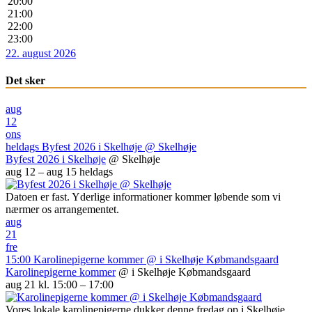
20:00
21:00
22:00
23:00
22. august 2026
Det sker
aug
12
ons
heldags
Byfest 2026 i Skelhøje
@ Skelhøje
Byfest 2026 i Skelhøje
@ Skelhøje
aug 12 – aug 15
heldags
Datoen er fast. Yderlige informationer kommer løbende som vi
nærmer os arrangementet.
aug
21
fre
15:00
Karolinepigerne kommer
@ i Skelhøje Købmandsgaard
Karolinepigerne kommer
@ i Skelhøje Købmandsgaard
aug 21 kl. 15:00 – 17:00
Vores lokale karolinepigerne dukker denne fredag op i Skelhøje