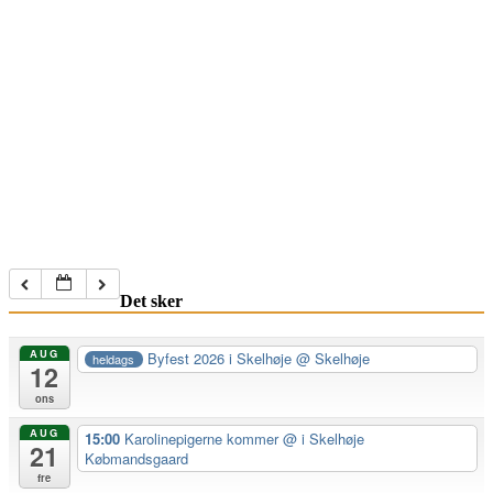
Det sker
AUG
Byfest 2026 i Skelhøje
@ Skelhøje
heldags
12
ons
AUG
15:00
Karolinepigerne kommer
@ i Skelhøje
21
Købmandsgaard
fre