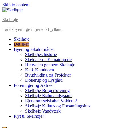
Skip to content
Skelhøje
Landsbyen lige i hjertet af jylland
Skelhøje
Det sker
Byen og lokalområdet
Skelhøjes historie
Skeldalen – En naturperle
Hærvejen gennem Skelhøje
Kalk Kaminoen
Byudvikling og Projekter
Dollerup og Lysgård
Foreninger og Aktiver
Skelhøje Borgerforening
Skelhøje Købmandsgaard
Ejendomsselskabet Volden 2
Skelhøje Kultur- og Forsamlingshus
Skelhøje Vandværk
Flyt til Skelhøje?