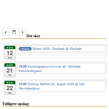
Det sker
AUG
Byfest 2026 i Skelhøje
@ Skelhøje
heldags
12
ons
AUG
15:00
Karolinepigerne kommer
@ i Skelhøje
21
Købmandsgaard
fre
AUG
10:00
Dollerup Marked 22. august 2026
@ Ved
22
Ravnsbjerghus
lør
Tidligere opslag: