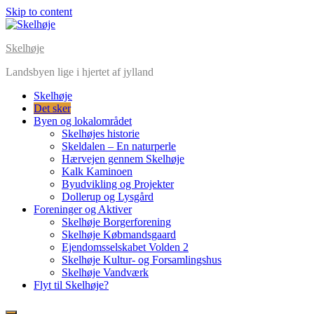
Skip to content
Skelhøje
Landsbyen lige i hjertet af jylland
Skelhøje
Det sker
Byen og lokalområdet
Skelhøjes historie
Skeldalen – En naturperle
Hærvejen gennem Skelhøje
Kalk Kaminoen
Byudvikling og Projekter
Dollerup og Lysgård
Foreninger og Aktiver
Skelhøje Borgerforening
Skelhøje Købmandsgaard
Ejendomsselskabet Volden 2
Skelhøje Kultur- og Forsamlingshus
Skelhøje Vandværk
Flyt til Skelhøje?