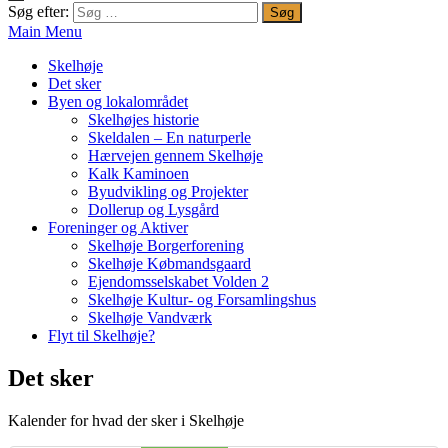
Søg efter:
Main Menu
Skelhøje
Det sker
Byen og lokalområdet
Skelhøjes historie
Skeldalen – En naturperle
Hærvejen gennem Skelhøje
Kalk Kaminoen
Byudvikling og Projekter
Dollerup og Lysgård
Foreninger og Aktiver
Skelhøje Borgerforening
Skelhøje Købmandsgaard
Ejendomsselskabet Volden 2
Skelhøje Kultur- og Forsamlingshus
Skelhøje Vandværk
Flyt til Skelhøje?
Det sker
Kalender for hvad der sker i Skelhøje