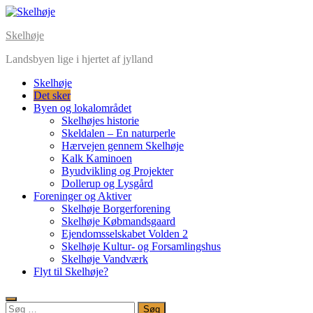
Skip
to
Skelhøje
content
Landsbyen lige i hjertet af jylland
Skelhøje
Det sker
Byen og lokalområdet
Skelhøjes historie
Skeldalen – En naturperle
Hærvejen gennem Skelhøje
Kalk Kaminoen
Byudvikling og Projekter
Dollerup og Lysgård
Foreninger og Aktiver
Skelhøje Borgerforening
Skelhøje Købmandsgaard
Ejendomsselskabet Volden 2
Skelhøje Kultur- og Forsamlingshus
Skelhøje Vandværk
Flyt til Skelhøje?
Søg