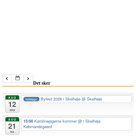
Det sker
AUG
Byfest 2026 i Skelhøje
@ Skelhøje
heldags
12
ons
AUG
15:00
Karolinepigerne kommer
@ i Skelhøje
21
Købmandsgaard
fre