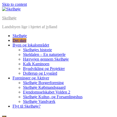
Skip to content
Skelhøje
Landsbyen lige i hjertet af jylland
Skelhøje
Det sker
Byen og lokalområdet
Skelhøjes historie
Skeldalen – En naturperle
Hærvejen gennem Skelhøje
Kalk Kaminoen
Byudvikling og Projekter
Dollerup og Lysgård
Foreninger og Aktiver
Skelhøje Borgerforening
Skelhøje Købmandsgaard
Ejendomsselskabet Volden 2
Skelhøje Kultur- og Forsamlingshus
Skelhøje Vandværk
Flyt til Skelhøje?