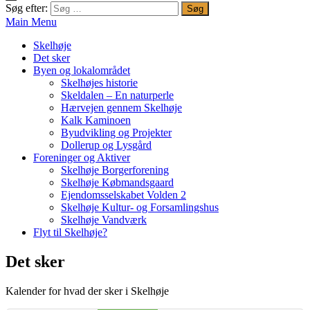
Søg efter:
Main Menu
Skelhøje
Det sker
Byen og lokalområdet
Skelhøjes historie
Skeldalen – En naturperle
Hærvejen gennem Skelhøje
Kalk Kaminoen
Byudvikling og Projekter
Dollerup og Lysgård
Foreninger og Aktiver
Skelhøje Borgerforening
Skelhøje Købmandsgaard
Ejendomsselskabet Volden 2
Skelhøje Kultur- og Forsamlingshus
Skelhøje Vandværk
Flyt til Skelhøje?
Det sker
Kalender for hvad der sker i Skelhøje