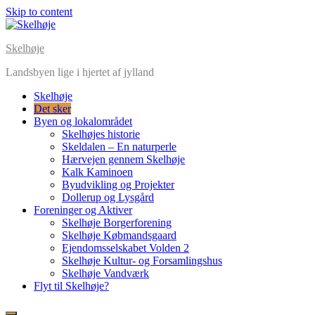
Skip to content
Skelhøje
Landsbyen lige i hjertet af jylland
Skelhøje
Det sker
Byen og lokalområdet
Skelhøjes historie
Skeldalen – En naturperle
Hærvejen gennem Skelhøje
Kalk Kaminoen
Byudvikling og Projekter
Dollerup og Lysgård
Foreninger og Aktiver
Skelhøje Borgerforening
Skelhøje Købmandsgaard
Ejendomsselskabet Volden 2
Skelhøje Kultur- og Forsamlingshus
Skelhøje Vandværk
Flyt til Skelhøje?