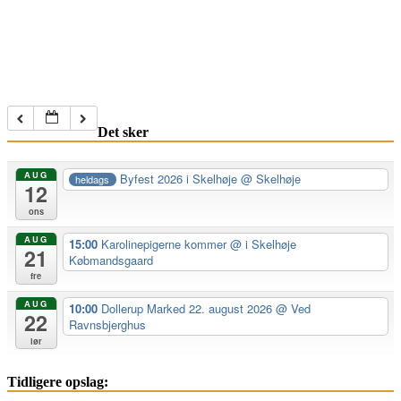
Det sker
AUG
Byfest 2026 i Skelhøje
@ Skelhøje
heldags
12
ons
AUG
15:00
Karolinepigerne kommer
@ i Skelhøje
21
Købmandsgaard
fre
AUG
10:00
Dollerup Marked 22. august 2026
@ Ved
22
Ravnsbjerghus
lør
Tidligere opslag: