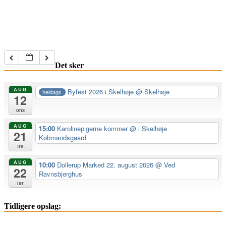
Det sker
AUG
Byfest 2026 i Skelhøje
@ Skelhøje
heldags
12
ons
AUG
15:00
Karolinepigerne kommer
@ i Skelhøje
21
Købmandsgaard
fre
AUG
10:00
Dollerup Marked 22. august 2026
@ Ved
22
Ravnsbjerghus
lør
Tidligere opslag: