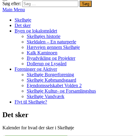
Søg efter:
Main Menu
Skelhøje
Det sker
Byen og lokalområdet
Skelhøjes historie
Skeldalen – En naturperle
Hærvejen gennem Skelhøje
Kalk Kaminoen
Byudvikling og Projekter
Dollerup og Lysgård
Foreninger og Aktiver
Skelhøje Borgerforening
Skelhøje Købmandsgaard
Ejendomsselskabet Volden 2
Skelhøje Kultur- og Forsamlingshus
Skelhøje Vandværk
Flyt til Skelhøje?
Det sker
Kalender for hvad der sker i Skelhøje