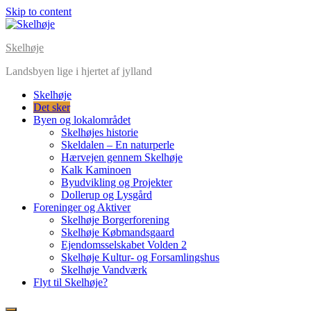
Skip to content
Skelhøje
Landsbyen lige i hjertet af jylland
Skelhøje
Det sker
Byen og lokalområdet
Skelhøjes historie
Skeldalen – En naturperle
Hærvejen gennem Skelhøje
Kalk Kaminoen
Byudvikling og Projekter
Dollerup og Lysgård
Foreninger og Aktiver
Skelhøje Borgerforening
Skelhøje Købmandsgaard
Ejendomsselskabet Volden 2
Skelhøje Kultur- og Forsamlingshus
Skelhøje Vandværk
Flyt til Skelhøje?