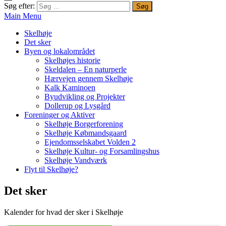
Søg efter:
Main Menu
Skelhøje
Det sker
Byen og lokalområdet
Skelhøjes historie
Skeldalen – En naturperle
Hærvejen gennem Skelhøje
Kalk Kaminoen
Byudvikling og Projekter
Dollerup og Lysgård
Foreninger og Aktiver
Skelhøje Borgerforening
Skelhøje Købmandsgaard
Ejendomsselskabet Volden 2
Skelhøje Kultur- og Forsamlingshus
Skelhøje Vandværk
Flyt til Skelhøje?
Det sker
Kalender for hvad der sker i Skelhøje