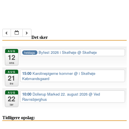
Det sker
AUG
Byfest 2026 i Skelhøje
@ Skelhøje
heldags
12
ons
AUG
15:00
Karolinepigerne kommer
@ i Skelhøje
21
Købmandsgaard
fre
AUG
10:00
Dollerup Marked 22. august 2026
@ Ved
22
Ravnsbjerghus
lør
Tidligere opslag: