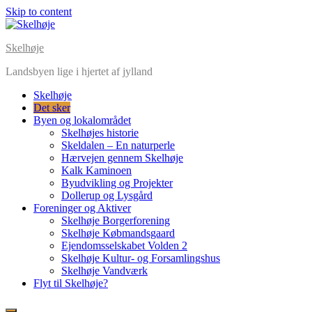
Skip to content
Skelhøje
Landsbyen lige i hjertet af jylland
Skelhøje
Det sker
Byen og lokalområdet
Skelhøjes historie
Skeldalen – En naturperle
Hærvejen gennem Skelhøje
Kalk Kaminoen
Byudvikling og Projekter
Dollerup og Lysgård
Foreninger og Aktiver
Skelhøje Borgerforening
Skelhøje Købmandsgaard
Ejendomsselskabet Volden 2
Skelhøje Kultur- og Forsamlingshus
Skelhøje Vandværk
Flyt til Skelhøje?