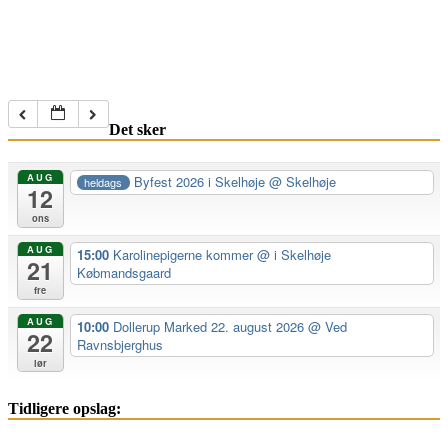
Det sker
AUG
Byfest 2026 i Skelhøje
@ Skelhøje
heldags
12
ons
AUG
15:00
Karolinepigerne kommer
@ i Skelhøje
21
Købmandsgaard
fre
AUG
10:00
Dollerup Marked 22. august 2026
@ Ved
22
Ravnsbjerghus
lør
Tidligere opslag: