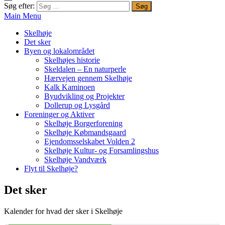
Søg efter:
Main Menu
Skelhøje
Det sker
Byen og lokalområdet
Skelhøjes historie
Skeldalen – En naturperle
Hærvejen gennem Skelhøje
Kalk Kaminoen
Byudvikling og Projekter
Dollerup og Lysgård
Foreninger og Aktiver
Skelhøje Borgerforening
Skelhøje Købmandsgaard
Ejendomsselskabet Volden 2
Skelhøje Kultur- og Forsamlingshus
Skelhøje Vandværk
Flyt til Skelhøje?
Det sker
Kalender for hvad der sker i Skelhøje