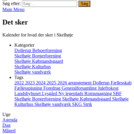
Søg efter:
Main Menu
Det sker
Kalender for hvad der sker i Skelhøje
Kategorier
Dollerup Beboerforening
Skelhøje Borgerforening
Skelhøje Købmandsgaard
Skelhøje Kulturhus
Skelhøje vandværk
Tags
2022
2023
2024
2025
2026
arrangement
Dollerup
Fællesskab
Fællesspisning
Foredrag
Generalforsamling
Julefrokost
Landsbyhuset
Lysgård
Ny legeplads
Romsmagning
SBF
Skelhøje Borgerforening
Skelhøje Købmandsgaard
Skelhøje
Kulturhus
Skelhøje vandværk
SKG
Strik
Uge
Agenda
Dag
Måned