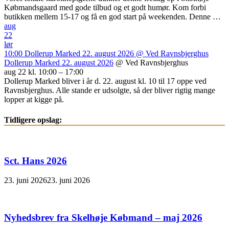
Købmandsgaard med gode tilbud og et godt humør. Kom forbi
butikken mellem 15-17 og få en god start på weekenden. Denne …
aug
22
lør
10:00
Dollerup Marked 22. august 2026
@ Ved Ravnsbjerghus
Dollerup Marked 22. august 2026
@ Ved Ravnsbjerghus
aug 22 kl. 10:00 – 17:00
Dollerup Marked bliver i år d. 22. august kl. 10 til 17 oppe ved
Ravnsbjerghus. Alle stande er udsolgte, så der bliver rigtig mange
lopper at kigge på.
Tidligere opslag:
Sct. Hans 2026
23. juni 2026
23. juni 2026
Nyhedsbrev fra Skelhøje Købmand – maj 2026