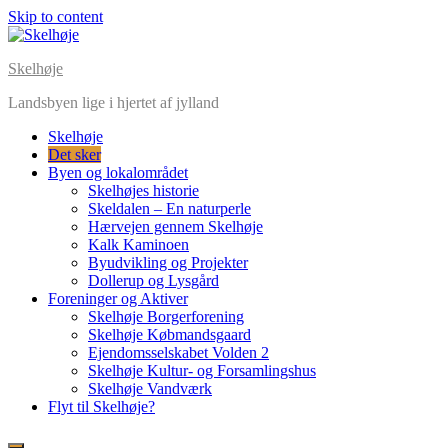
Skip to content
Skelhøje
Landsbyen lige i hjertet af jylland
Skelhøje
Det sker
Byen og lokalområdet
Skelhøjes historie
Skeldalen – En naturperle
Hærvejen gennem Skelhøje
Kalk Kaminoen
Byudvikling og Projekter
Dollerup og Lysgård
Foreninger og Aktiver
Skelhøje Borgerforening
Skelhøje Købmandsgaard
Ejendomsselskabet Volden 2
Skelhøje Kultur- og Forsamlingshus
Skelhøje Vandværk
Flyt til Skelhøje?