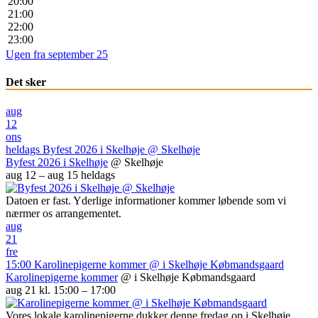
20:00
21:00
22:00
23:00
Ugen fra september 25
Det sker
aug
12
ons
heldags
Byfest 2026 i Skelhøje
@ Skelhøje
Byfest 2026 i Skelhøje
@ Skelhøje
aug 12 – aug 15
heldags
Datoen er fast. Yderlige informationer kommer løbende som vi
nærmer os arrangementet.
aug
21
fre
15:00
Karolinepigerne kommer
@ i Skelhøje Købmandsgaard
Karolinepigerne kommer
@ i Skelhøje Købmandsgaard
aug 21 kl. 15:00 – 17:00
Vores lokale karolinepigerne dukker denne fredag op i Skelhøje