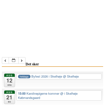
Det sker
AUG
Byfest 2026 i Skelhøje
@ Skelhøje
heldags
12
ons
AUG
15:00
Karolinepigerne kommer
@ i Skelhøje
21
Købmandsgaard
fre