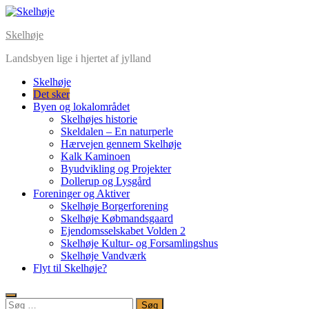
Skip
to
Skelhøje
content
Landsbyen lige i hjertet af jylland
Skelhøje
Det sker
Byen og lokalområdet
Skelhøjes historie
Skeldalen – En naturperle
Hærvejen gennem Skelhøje
Kalk Kaminoen
Byudvikling og Projekter
Dollerup og Lysgård
Foreninger og Aktiver
Skelhøje Borgerforening
Skelhøje Købmandsgaard
Ejendomsselskabet Volden 2
Skelhøje Kultur- og Forsamlingshus
Skelhøje Vandværk
Flyt til Skelhøje?
Søg