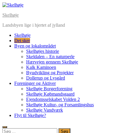
Skip
to
Skelhøje
content
Landsbyen lige i hjertet af jylland
Skelhøje
Det sker
Byen og lokalområdet
Skelhøjes historie
Skeldalen – En naturperle
Hærvejen gennem Skelhøje
Kalk Kaminoen
Byudvikling og Projekter
Dollerup og Lysgård
Foreninger og Aktiver
Skelhøje Borgerforening
Skelhøje Købmandsgaard
Ejendomsselskabet Volden 2
Skelhøje Kultur- og Forsamlingshus
Skelhøje Vandværk
Flyt til Skelhøje?
Søg