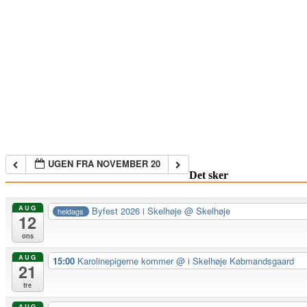
UGEN FRA NOVEMBER 20
Det sker
AUG
Byfest 2026 i Skelhøje
@ Skelhøje
heldags
12
ons
AUG
15:00
Karolinepigerne kommer
@ i Skelhøje Købmandsgaard
21
fre
AUG