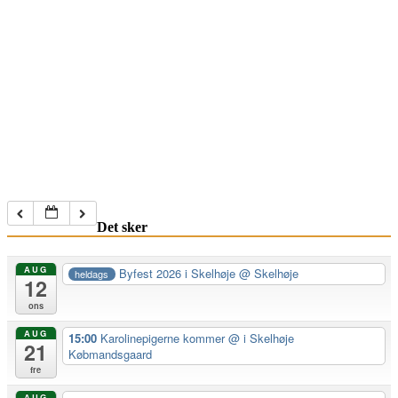
Det sker
AUG
Byfest 2026 i Skelhøje
@ Skelhøje
heldags
12
ons
AUG
15:00
Karolinepigerne kommer
@ i Skelhøje
21
Købmandsgaard
fre
AUG