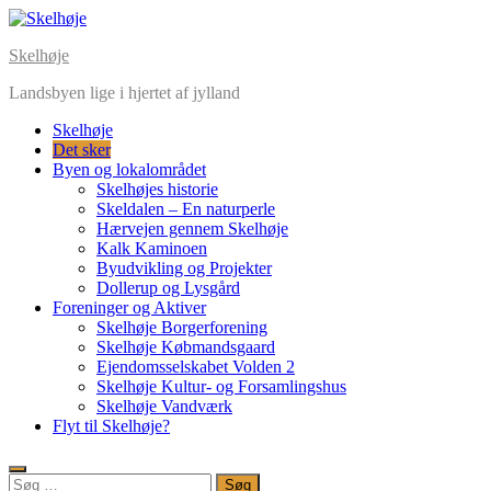
Skip
to
Skelhøje
content
Landsbyen lige i hjertet af jylland
Skelhøje
Det sker
Byen og lokalområdet
Skelhøjes historie
Skeldalen – En naturperle
Hærvejen gennem Skelhøje
Kalk Kaminoen
Byudvikling og Projekter
Dollerup og Lysgård
Foreninger og Aktiver
Skelhøje Borgerforening
Skelhøje Købmandsgaard
Ejendomsselskabet Volden 2
Skelhøje Kultur- og Forsamlingshus
Skelhøje Vandværk
Flyt til Skelhøje?
Søg