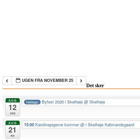
UGEN FRA NOVEMBER 25
Det sker
AUG
Byfest 2026 i Skelhøje
@ Skelhøje
heldags
12
ons
AUG
15:00
Karolinepigerne kommer
@ i Skelhøje Købmandsgaard
21
fre