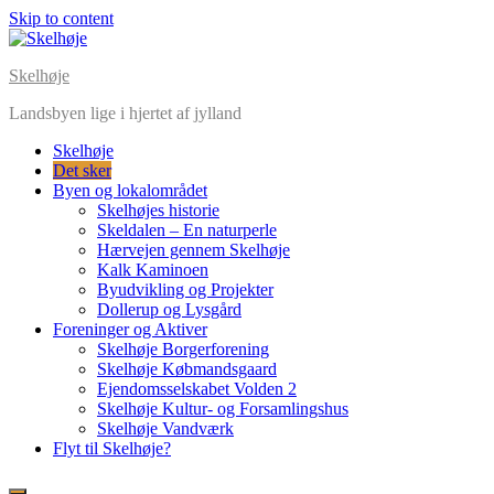
Skip to content
Skelhøje
Landsbyen lige i hjertet af jylland
Skelhøje
Det sker
Byen og lokalområdet
Skelhøjes historie
Skeldalen – En naturperle
Hærvejen gennem Skelhøje
Kalk Kaminoen
Byudvikling og Projekter
Dollerup og Lysgård
Foreninger og Aktiver
Skelhøje Borgerforening
Skelhøje Købmandsgaard
Ejendomsselskabet Volden 2
Skelhøje Kultur- og Forsamlingshus
Skelhøje Vandværk
Flyt til Skelhøje?