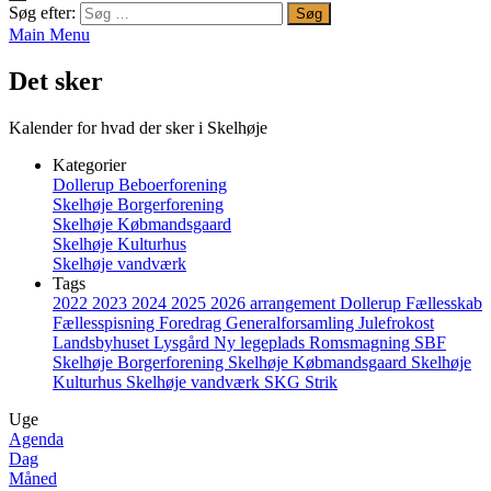
Søg efter:
Main Menu
Det sker
Kalender for hvad der sker i Skelhøje
Kategorier
Dollerup Beboerforening
Skelhøje Borgerforening
Skelhøje Købmandsgaard
Skelhøje Kulturhus
Skelhøje vandværk
Tags
2022
2023
2024
2025
2026
arrangement
Dollerup
Fællesskab
Fællesspisning
Foredrag
Generalforsamling
Julefrokost
Landsbyhuset
Lysgård
Ny legeplads
Romsmagning
SBF
Skelhøje Borgerforening
Skelhøje Købmandsgaard
Skelhøje
Kulturhus
Skelhøje vandværk
SKG
Strik
Uge
Agenda
Dag
Måned