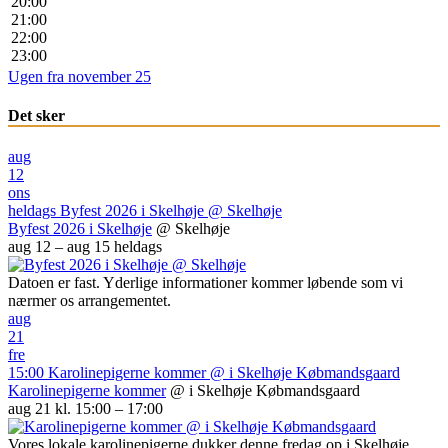
20:00
21:00
22:00
23:00
Ugen fra november 25
Det sker
aug
12
ons
heldags
Byfest 2026 i Skelhøje
@ Skelhøje
Byfest 2026 i Skelhøje
@ Skelhøje
aug 12 – aug 15
heldags
Datoen er fast. Yderlige informationer kommer løbende som vi
nærmer os arrangementet.
aug
21
fre
15:00
Karolinepigerne kommer
@ i Skelhøje Købmandsgaard
Karolinepigerne kommer
@ i Skelhøje Købmandsgaard
aug 21 kl. 15:00 – 17:00
Vores lokale karolinepigerne dukker denne fredag op i Skelhøje