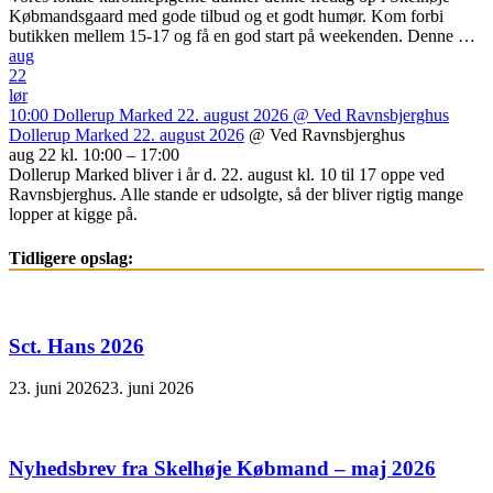
Købmandsgaard med gode tilbud og et godt humør. Kom forbi
butikken mellem 15-17 og få en god start på weekenden. Denne …
aug
22
lør
10:00
Dollerup Marked 22. august 2026
@ Ved Ravnsbjerghus
Dollerup Marked 22. august 2026
@ Ved Ravnsbjerghus
aug 22 kl. 10:00 – 17:00
Dollerup Marked bliver i år d. 22. august kl. 10 til 17 oppe ved
Ravnsbjerghus. Alle stande er udsolgte, så der bliver rigtig mange
lopper at kigge på.
Tidligere opslag:
Sct. Hans 2026
23. juni 2026
23. juni 2026
Nyhedsbrev fra Skelhøje Købmand – maj 2026