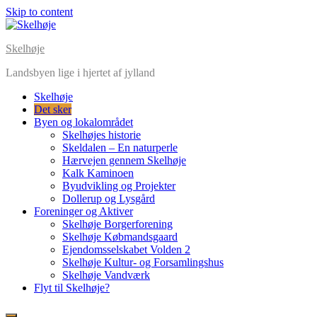
Skip to content
Skelhøje
Landsbyen lige i hjertet af jylland
Skelhøje
Det sker
Byen og lokalområdet
Skelhøjes historie
Skeldalen – En naturperle
Hærvejen gennem Skelhøje
Kalk Kaminoen
Byudvikling og Projekter
Dollerup og Lysgård
Foreninger og Aktiver
Skelhøje Borgerforening
Skelhøje Købmandsgaard
Ejendomsselskabet Volden 2
Skelhøje Kultur- og Forsamlingshus
Skelhøje Vandværk
Flyt til Skelhøje?