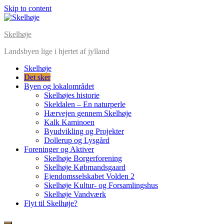
Skip to content
Skelhøje
Landsbyen lige i hjertet af jylland
Skelhøje
Det sker
Byen og lokalområdet
Skelhøjes historie
Skeldalen – En naturperle
Hærvejen gennem Skelhøje
Kalk Kaminoen
Byudvikling og Projekter
Dollerup og Lysgård
Foreninger og Aktiver
Skelhøje Borgerforening
Skelhøje Købmandsgaard
Ejendomsselskabet Volden 2
Skelhøje Kultur- og Forsamlingshus
Skelhøje Vandværk
Flyt til Skelhøje?