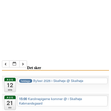
Det sker
AUG
Byfest 2026 i Skelhøje
@ Skelhøje
heldags
12
ons
AUG
15:00
Karolinepigerne kommer
@ i Skelhøje
21
Købmandsgaard
fre