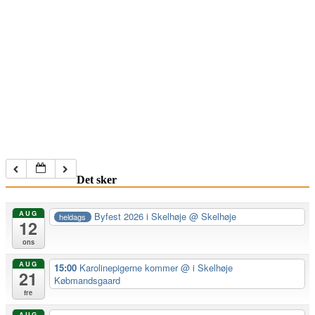
Det sker
AUG
Byfest 2026 i Skelhøje
@ Skelhøje
heldags
12
ons
AUG
15:00
Karolinepigerne kommer
@ i Skelhøje
21
Købmandsgaard
fre
AUG