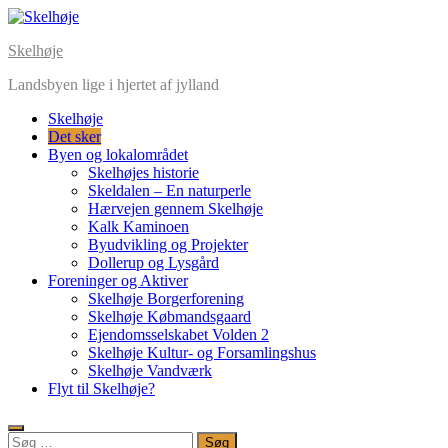
Skip
to
Skelhøje
content
Landsbyen lige i hjertet af jylland
Skelhøje
Det sker
Byen og lokalområdet
Skelhøjes historie
Skeldalen – En naturperle
Hærvejen gennem Skelhøje
Kalk Kaminoen
Byudvikling og Projekter
Dollerup og Lysgård
Foreninger og Aktiver
Skelhøje Borgerforening
Skelhøje Købmandsgaard
Ejendomsselskabet Volden 2
Skelhøje Kultur- og Forsamlingshus
Skelhøje Vandværk
Flyt til Skelhøje?
Søg