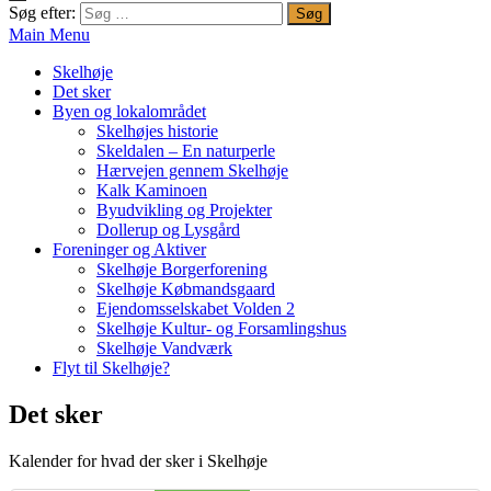
Søg efter:
Main Menu
Skelhøje
Det sker
Byen og lokalområdet
Skelhøjes historie
Skeldalen – En naturperle
Hærvejen gennem Skelhøje
Kalk Kaminoen
Byudvikling og Projekter
Dollerup og Lysgård
Foreninger og Aktiver
Skelhøje Borgerforening
Skelhøje Købmandsgaard
Ejendomsselskabet Volden 2
Skelhøje Kultur- og Forsamlingshus
Skelhøje Vandværk
Flyt til Skelhøje?
Det sker
Kalender for hvad der sker i Skelhøje