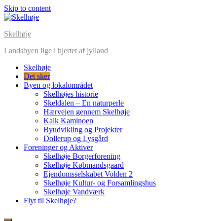
Skip to content
Skelhøje
Landsbyen lige i hjertet af jylland
Skelhøje
Det sker
Byen og lokalområdet
Skelhøjes historie
Skeldalen – En naturperle
Hærvejen gennem Skelhøje
Kalk Kaminoen
Byudvikling og Projekter
Dollerup og Lysgård
Foreninger og Aktiver
Skelhøje Borgerforening
Skelhøje Købmandsgaard
Ejendomsselskabet Volden 2
Skelhøje Kultur- og Forsamlingshus
Skelhøje Vandværk
Flyt til Skelhøje?