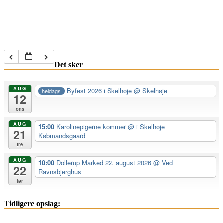
Det sker
AUG
Byfest 2026 i Skelhøje
@ Skelhøje
heldags
12
ons
AUG
15:00
Karolinepigerne kommer
@ i Skelhøje
21
Købmandsgaard
fre
AUG
10:00
Dollerup Marked 22. august 2026
@ Ved
22
Ravnsbjerghus
lør
Tidligere opslag: