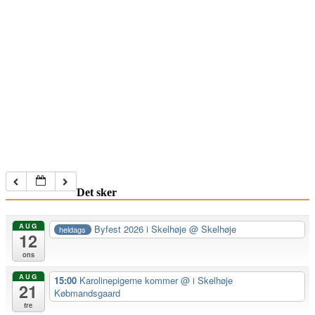
Det sker
AUG
Byfest 2026 i Skelhøje
@ Skelhøje
heldags
12
ons
AUG
15:00
Karolinepigerne kommer
@ i Skelhøje
21
Købmandsgaard
fre