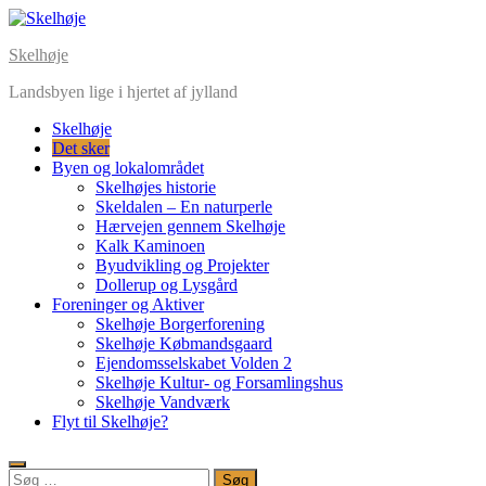
Skip
to
Skelhøje
content
Landsbyen lige i hjertet af jylland
Skelhøje
Det sker
Byen og lokalområdet
Skelhøjes historie
Skeldalen – En naturperle
Hærvejen gennem Skelhøje
Kalk Kaminoen
Byudvikling og Projekter
Dollerup og Lysgård
Foreninger og Aktiver
Skelhøje Borgerforening
Skelhøje Købmandsgaard
Ejendomsselskabet Volden 2
Skelhøje Kultur- og Forsamlingshus
Skelhøje Vandværk
Flyt til Skelhøje?
Søg