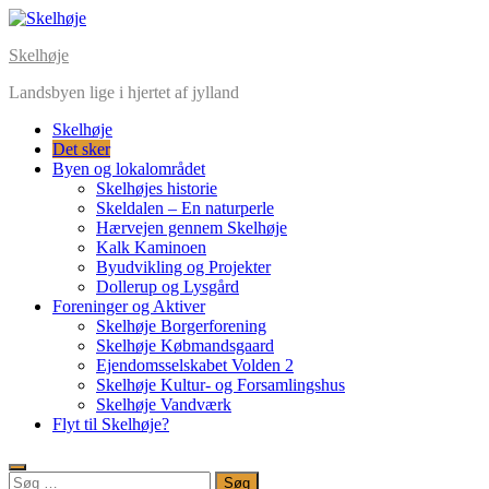
Skip
to
Skelhøje
content
Landsbyen lige i hjertet af jylland
Skelhøje
Det sker
Byen og lokalområdet
Skelhøjes historie
Skeldalen – En naturperle
Hærvejen gennem Skelhøje
Kalk Kaminoen
Byudvikling og Projekter
Dollerup og Lysgård
Foreninger og Aktiver
Skelhøje Borgerforening
Skelhøje Købmandsgaard
Ejendomsselskabet Volden 2
Skelhøje Kultur- og Forsamlingshus
Skelhøje Vandværk
Flyt til Skelhøje?
Søg