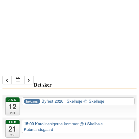
Det sker
AUG
Byfest 2026 i Skelhøje
@ Skelhøje
heldags
12
ons
AUG
15:00
Karolinepigerne kommer
@ i Skelhøje
21
Købmandsgaard
fre