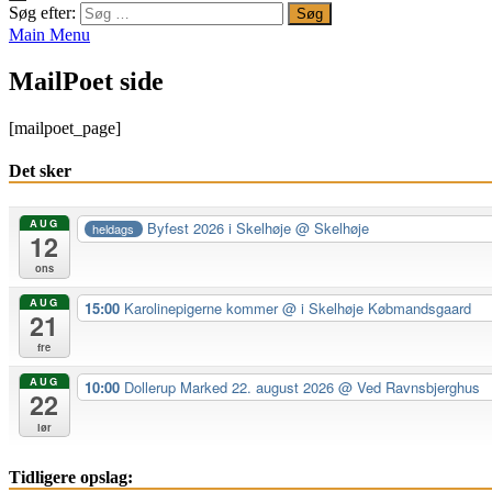
Søg efter:
Main Menu
MailPoet side
[mailpoet_page]
Det sker
AUG
Byfest 2026 i Skelhøje
@ Skelhøje
heldags
12
ons
AUG
15:00
Karolinepigerne kommer
@ i Skelhøje Købmandsgaard
21
fre
AUG
10:00
Dollerup Marked 22. august 2026
@ Ved Ravnsbjerghus
22
lør
Tidligere opslag: