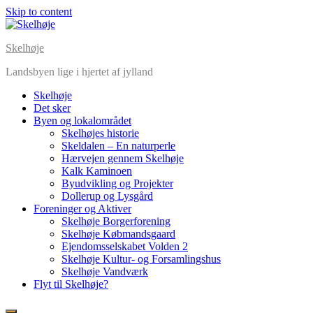
Skip to content
Skelhøje
Landsbyen lige i hjertet af jylland
Skelhøje
Det sker
Byen og lokalområdet
Skelhøjes historie
Skeldalen – En naturperle
Hærvejen gennem Skelhøje
Kalk Kaminoen
Byudvikling og Projekter
Dollerup og Lysgård
Foreninger og Aktiver
Skelhøje Borgerforening
Skelhøje Købmandsgaard
Ejendomsselskabet Volden 2
Skelhøje Kultur- og Forsamlingshus
Skelhøje Vandværk
Flyt til Skelhøje?