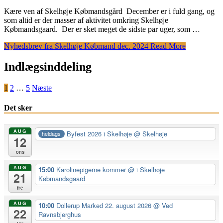
Kære ven af Skelhøje Købmandsgård December er i fuld gang, og
som altid er der masser af aktivitet omkring Skelhøje
Købmandsgaard. Der er sket meget de sidste par uger, som …
Nyhedsbrev fra Skelhøje Købmand dec. 2024
Read More
Indlægsinddeling
1
2
…
5
Næste
Det sker
AUG
Byfest 2026 i Skelhøje
@ Skelhøje
heldags
12
ons
AUG
15:00
Karolinepigerne kommer
@ i Skelhøje
21
Købmandsgaard
fre
AUG
10:00
Dollerup Marked 22. august 2026
@ Ved
22
Ravnsbjerghus