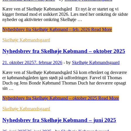
Kære ven af Skelhøje Købmandsgård Et nyt år er startet og vi
kigger fremad mod et usikkert 2026. Læs med her omkring de sidste
nyheder og aktiviteter omkring Skelhøje …
Nyhedsbrev fra Skelhøje Købmand – feb. 2026
Read More
Skelhøje Købmandsgaard
Nyhedsbrev fra Skelhøje Købmand – oktober 2025
21. oktober 2025
7. februar 2026
-
by
Skelhøje Købmandsgaard
Kære ven af Skelhøje Købmandsgård Så kom efteråret og desværre
er købmandsgården igen stødt på udfordringer. Farvel til Thomas
Duch og Jens Bonde Købmand Thomas Duch har desværre opsagt
sin …
Nyhedsbrev fra Skelhøje Købmand – oktober 2025
Read More
Skelhøje Købmandsgaard
Nyhedsbrev fra Skelhøje Købmand – juni 2025