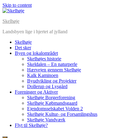
Skip to content
Skelhøje
Landsbyen lige i hjertet af jylland
Skelhøje
Det sker
Byen og lokalområdet
Skelhøjes historie
Skeldalen – En naturperle
Hærvejen gennem Skelhøje
Kalk Kaminoen
Byudvikling og Projekter
Dollerup og Lysgård
Foreninger og Aktiver
Skelhøje Borgerforening
Skelhøje Købmandsgaard
Ejendomsselskabet Volden 2
Skelhøje Kultur- og Forsamlingshus
Skelhøje Vandværk
Flyt til Skelhøje?